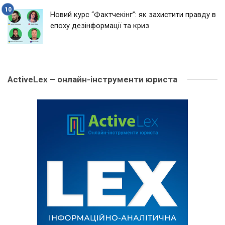
Новий курс “Фактчекінг”: як захистити правду в
епоху дезінформації та криз
ActiveLex – онлайн-інструменти юриста