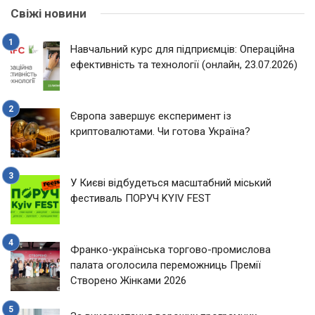
Свіжі новини
Навчальний курс для підприємців: Операційна
ефективність та технології (онлайн, 23.07.2026)
Європа завершує експеримент із
криптовалютами. Чи готова Україна?
У Києві відбудеться масштабний міський
фестиваль ПОРУЧ KYIV FEST
Франко-українська торгово-промислова
палата оголосила переможниць Премії
Створено Жінками 2026