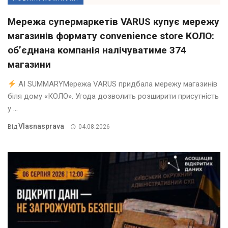
Мережа супермаркетів VARUS купує мережу
магазинів формату convenience store КОЛО:
об’єднана компанія налічуватиме 374
магазини
AI SUMMARYМережа VARUS придбала мережу магазинів
біля дому «КОЛО». Угода дозволить розширити присутність
у ...
Vlasnasprava
Від
04.08.2026