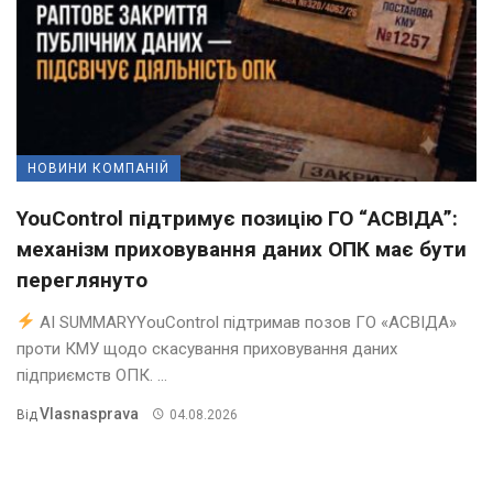
НОВИНИ КОМПАНІЙ
YouControl підтримує позицію ГО “АСВІДА”:
механізм приховування даних ОПК має бути
переглянуто
AI SUMMARYYouControl підтримав позов ГО «АСВІДА»
проти КМУ щодо скасування приховування даних
підприємств ОПК. ...
Vlasnasprava
Від
04.08.2026