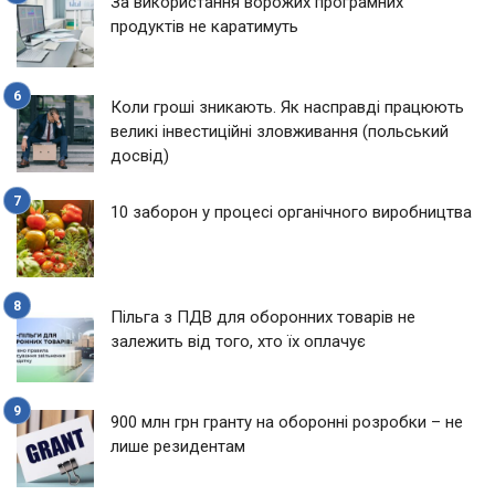
За використання ворожих програмних
продуктів не каратимуть
Коли гроші зникають. Як насправді працюють
великі інвестиційні зловживання (польський
досвід)
10 заборон у процесі органічного виробництва
Пільга з ПДВ для оборонних товарів не
залежить від того, хто їх оплачує
900 млн грн гранту на оборонні розробки – не
лише резидентам