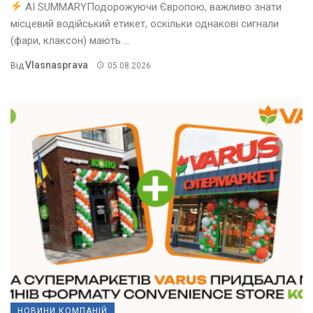
AI SUMMARYПодорожуючи Європою, важливо знати
місцевий водійський етикет, оскільки однакові сигнали
(фари, клаксон) мають ...
Vlasnasprava
Від
05.08.2026
НОВИНИ КОМПАНІЙ