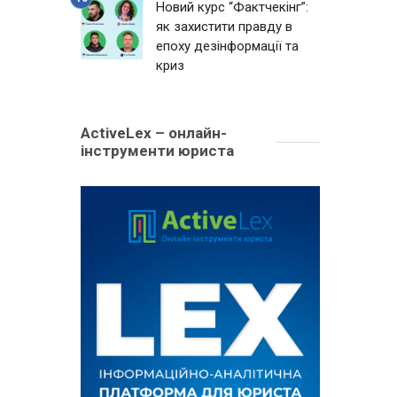
Новий курс “Фактчекінг”:
як захистити правду в
епоху дезінформації та
криз
ActiveLex – онлайн-
інструменти юриста