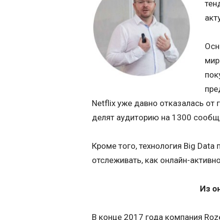
тен
акт
Осн
мир
пок
пре
Netflix уже давно отказалась от
делят аудиторию на 1300 сообще
Кроме того, технология Big Data
отслеживать, как онлайн-активн
Из о
В конце 2017 года компания Roz