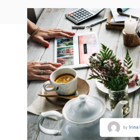
Irina
By