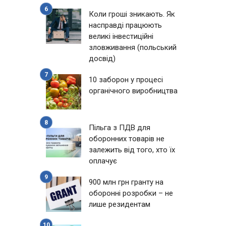
Коли гроші зникають. Як
насправді працюють
великі інвестиційні
зловживання (польський
досвід)
10 заборон у процесі
органічного виробництва
Пільга з ПДВ для
оборонних товарів не
и
залежить від того, хто їх
оплачує
900 млн грн гранту на
оборонні розробки – не
лише резидентам