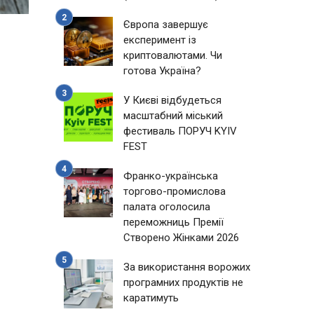
Європа завершує
експеримент із
криптовалютами. Чи
готова Україна?
У Києві відбудеться
масштабний міський
фестиваль ПОРУЧ KYIV
FEST
Франко-українська
торгово-промислова
палата оголосила
переможниць Премії
Створено Жінками 2026
За використання ворожих
програмних продуктів не
каратимуть