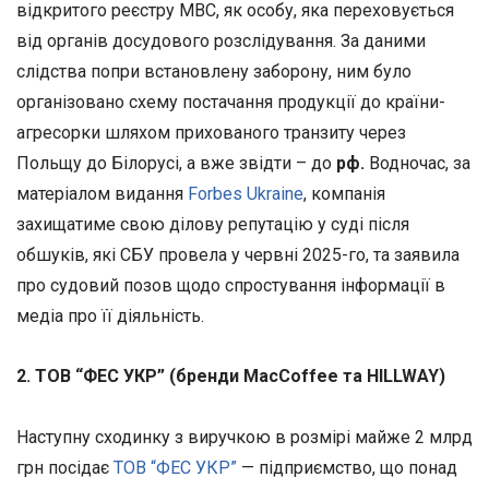
відкритого реєстру МВС, як особу, яка переховується
від органів досудового розслідування. За даними
слідства попри встановлену заборону, ним було
організовано схему постачання продукції до країни-
агресорки шляхом прихованого транзиту через
Польщу до Білорусі, а вже звідти – до
рф.
Водночас, за
матеріалом видання
Forbes Ukraine
, компанія
захищатиме свою ділову репутацію у суді після
обшуків, які СБУ провела у червні 2025-го, та заявила
про судовий позов щодо спростування інформації в
медіа про її діяльність.
2. ТОВ “ФЕС УКР” (бренди MacCoffee та HILLWAY)
Наступну сходинку з виручкою в розмірі майже 2 млрд
грн посідає
ТОВ “ФЕС УКР”
— підприємство, що понад