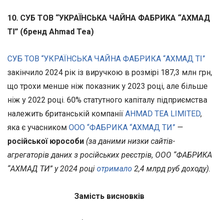
10. СУБ ТОВ “УКРАЇНСЬКА ЧАЙНА ФАБРИКА “АХМАД
ТІ” (бренд Ahmad Tea)
СУБ ТОВ “УКРАЇНСЬКА ЧАЙНА ФАБРИКА “АХМАД ТІ”
закінчило 2024 рік із виручкою в розмірі 187,3 млн грн,
що трохи менше ніж показник у 2023 році, але більше
ніж у 2022 році. 60% статутного капіталу підприємства
належить британській компанії
AHMAD TEA LIMITED
,
яка є учасником
ООО “ФАБРИКА “АХМАД ТИ”
—
російської юрособи
(за даними низки сайтів-
агрегаторів даних з російських реєстрів, ООО “ФАБРИКА
“АХМАД ТИ” у 2024 році
отримало
2,4 млрд руб доходу).
Замість висновків