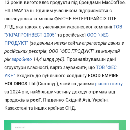
13 років виготовляє продукти під брендами MacCoffee,
HILLWAY та ін. Єдиним учасником підприємства є
сінгапурська компанія ФЬЮЧЕ ЕНТЕРПРАЙСІЗ ПТЕ
ЛТД, яка також є учасником української компанії
ТОВ
“УКРАГРОІНВЕСТ-2005”
та російської
ООО “ФЕС
ПРОДУКТ”
(за даними низки сайтів-агрегаторів даних з
російських реєстрів, ООО “ФЕС ПРОДУКТ” за минулий
рік
заробило
14,4 млрд руб).
Проаналізувавши дані
структури власності, варто зауважити, що
ТОВ “ФЕС
УКР”
входить до публічного холдингу
FOOD EMPIRE
HOLDINGS Ltd
(Сінгапур), який за даними
річного звіту
за 2024 рік, найбільшу частину доходу отримав від
продажів в
росії,
Південно-Східній Азії, Україні,
Казахстані та інших країнах СНД.