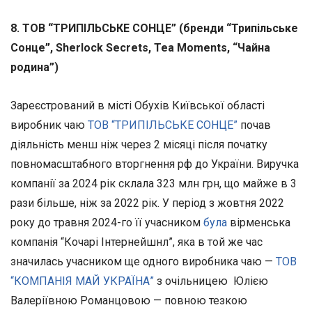
8. ТОВ “ТРИПІЛЬСЬКЕ СОНЦЕ” (бренди “Трипільське
Сонце”, Sherlock Secrets, Tea Moments, “Чайна
родина”)
Зареєстрований в місті Обухів Київської області
виробник чаю
ТОВ “ТРИПІЛЬСЬКЕ СОНЦЕ”
почав
діяльність менш ніж через 2 місяці після початку
повномасштабного вторгнення рф до України. Виручка
компанії за 2024 рік склала 323 млн грн, що майже в 3
рази більше, ніж за 2022 рік. У період з жовтня 2022
року до травня 2024-го її учасником
була
вірменська
компанія “Кочарі Інтернейшнл”, яка в той же час
значилась учасником ще одного виробника чаю —
ТОВ
“КОМПАНІЯ МАЙ УКРАЇНА”
з очільницею Юлією
Валеріївною Романцовою — повною тезкою