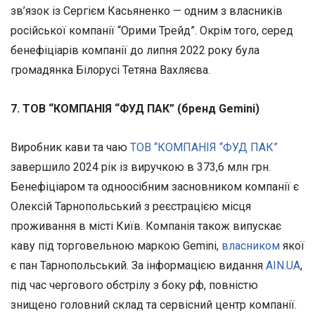
зв’язок із Сергієм Касьяненко — одним з власників
російської компанії “Орими Трейд”. Окрім того, серед
бенефіціарів компанії до липня 2022 року була
громадянка Білорусі Тетяна Вахляєва.
7. ТОВ “КОМПАНІЯ “ФУД ПАК” (бренд Gemini)
Виробник кави та чаю
ТОВ “КОМПАНІЯ “ФУД ПАК”
завершило 2024 рік із виручкою в 373,6 млн грн.
Бенефіціаром та одноосібним засновником компанії є
Олексій Тарнопольський з реєстрацією місця
проживання в місті Київ. Компанія також випускає
каву під торговельною маркою Gemini,
власником
якої
є пан Тарнопольський. За інформацією видання
AIN.UA
,
під час чергового обстрілу з боку рф, повністю
знищено головний склад та сервісний центр компанії.