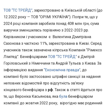
ТОВ “ТС ТРЕЙД”
, зареєстровано в Київській області (до
12.2022 року — ТОВ “ОРІМІ УКРАЇНА”). Попри те, що у
2024 році компанія заробила понад 408 млн грн, сума
виручки зменшилась порівняно з 2022-2023 рр.
Керівником і учасником є Валентина Дмитрівна
Сазонова з часткою 11%, зареєстрована в Києві. Серед
учасників також зазначена кіпрська Компанія “Рімексо
Лімітед”. Бенефіціарами
ТОВ “ТС ТРЕЙД”
є Дмітрій
Горіловський з Німеччини та Андрій Тульєв з Києва. За
інформацією видання
“Економічна правда”
, до
компанії було застосовано штрафні санкції за надання
неповних відомостей про відсутність зв’язку
кінцевого бенефіціара з
рф
. Також в статті йдеться про
те, що Вероніка Касьянова, яка
була
бенефіціаром
компанії до жовтня 2022 року, вірогідно має родинний