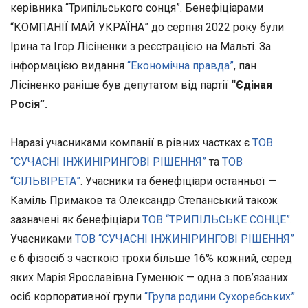
керівника “Трипільського сонця”. Бенефіціарами
“КОМПАНІЇ МАЙ УКРАЇНА” до серпня 2022 року були
Ірина та Ігор Лісіненки з реєстрацією на Мальті. За
інформацією видання
“Економічна правда”
, пан
Лісіненко раніше був депутатом від партії
“Єдіная
Росія”.
Наразі учасниками компанії в рівних частках є
ТОВ
“СУЧАСНІ ІНЖИНІРИНГОВІ РІШЕННЯ”
та
ТОВ
“СІЛЬВІРЕТА”
. Учасники та бенефіціари останньої —
Каміль Примаков та Олександр Степанський також
зазначені як бенефіціари
ТОВ “ТРИПІЛЬСЬКЕ СОНЦЕ”
.
Учасниками
ТОВ “СУЧАСНІ ІНЖИНІРИНГОВІ РІШЕННЯ”
є 6 фізосіб з часткою трохи більше 16% кожний, серед
яких Марія Ярославівна Гуменюк — одна з пов’язаних
осіб корпоративної групи
“Група родини Сухоребських”
.