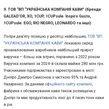
9. ТОВ “ВП “УКРАЇНСЬКА КОМПАНІЯ КАВИ” (бренди
GALEAD’OR, XO, 1CUP, 1CUPsule. Inspiro Gusto,
1CUPsule. EGO, RIO NEGRO, LEONARDO та інші)
Попри дев’яту позицію у десятці найбільших,
ТОВ “ВП
“УКРАЇНСЬКА КОМПАНІЯ КАВИ”
показало серед
проаналізованих виробників найбільший приріст
виручки — більш ніж втричі, порівняно з 2022 роком.
Виручка компанії за 2024-й склала майже 280 млн грн.
Учасниками підприємства є зареєстровані в місті
Дніпро Дмитро Самсонов з часткою 93% та Андрій
Назаренко. За даними
офіційного сайту компанії
,
фабрика з обсмажування кави також розміщена у
Дніпрі та має продуктивність лінії до 4 тисяч тонн кави
в рік.