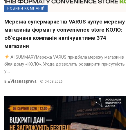
НОВИНИ КОМПАНІЙ
Мережа супермаркетів VARUS купує мережу
магазинів формату convenience store КОЛО:
об’єднана компанія налічуватиме 374
магазини
AI SUMMARYМережа VARUS придбала мережу магазинів
біля дому «КОЛО». Угода дозволить розширити присутність
у ...
Vlasnasprava
Від
04.08.2026