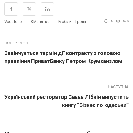
0
673
Vodafone
ЄМалятко
Мобільні Гроші
ПОПЕРЕДНЯ
Закінчується термін дії контракту з головою
правління ПриватБанку Петром Крумханзлом
НАСТУПНА
Український ресторатор Савва Лібкін випустить
книгу “Бізнес по-одеськи”