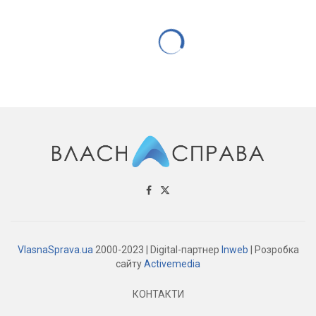
НОВИНИ КОМПАНІЙ
Закінчується термін дії контракту з
головою правління ПриватБанку
Петром Крумханзлом
22.01.2021
559 переглядів
0