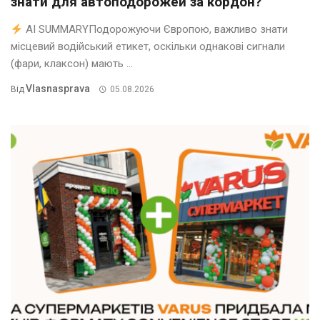
знати для автоподорожей за кордон?
AI SUMMARYПодорожуючи Європою, важливо знати
місцевий водійський етикет, оскільки однакові сигнали
(фари, клаксон) мають ...
Vlasnasprava
Від
05.08.2026