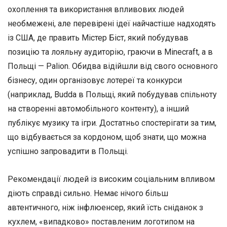
охоплення та використання впливових людей
необмежені, але перевірені ідеї найчастіше надходять
із США, де править Містер Біст, який побудував
позицію та лояльну аудиторію, граючи в Minecraft, а в
Польщі — Palion. Обидва відійшли від свого основного
бізнесу, один організовує лотереї та конкурси
(наприклад, Budda в Польщі, який побудував спільноту
на створенні автомобільного контенту), а інший
публікує музику та ігри. Достатньо спостерігати за тим,
що відбувається за кордоном, щоб знати, що можна
успішно запровадити в Польщі.
Рекомендації людей із високим соціальним впливом
діють справді сильно. Немає нічого більш
автентичного, ніж інфлюенсер, який їсть сніданок з
кухлем, «випадково» поставленим логотипом на