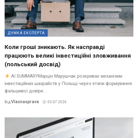
ДУМКА ЕКСПЕРТА
Коли гроші зникають. Як насправді
працюють великі інвестиційні зловживання
(польський досвід)
AI SUMMARYМарцін Марушчак розкриває механізми
інвестиційних шахрайств у Польщі через етапи формування
фальшивої довіри ...
Vlasnasprava
Від
03.07.2026