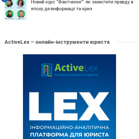
Новий курс “Фактчекінг”: як захистити правду в
епоху дезінформації та криз
ActiveLex – онлайн-інструменти юриста