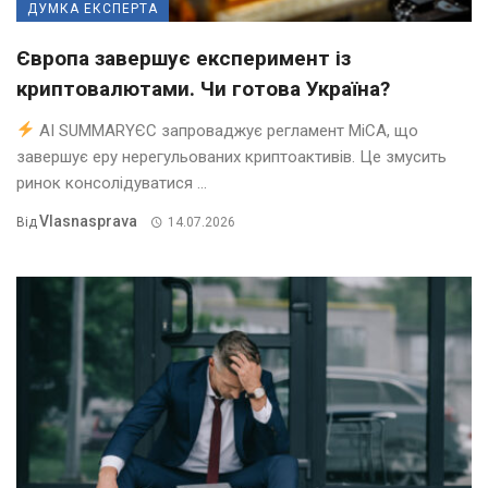
ДУМКА ЕКСПЕРТА
Європа завершує експеримент із
криптовалютами. Чи готова Україна?
AI SUMMARYЄС запроваджує регламент MiCA, що
завершує еру нерегульованих криптоактивів. Це змусить
ринок консолідуватися ...
Vlasnasprava
Від
14.07.2026