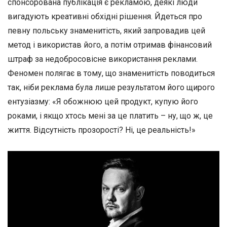
спонсорована публікація є рекламою, деякі люди
вигадують креативні обхідні рішення. Йдеться про
певну польську знаменитість, який запровадив цей
метод і використав його, а потім отримав фінансовий
штраф за недобросовісне використання реклами.
Феномен полягає в тому, що знаменитість поводиться
так, ніби реклама була лише результатом його щирого
ентузіазму: «Я обожнюю цей продукт, купую його
роками, і якщо хтось мені за це платить – ну, що ж, це
життя. Відсутність прозорості? Ні, це реальність!»