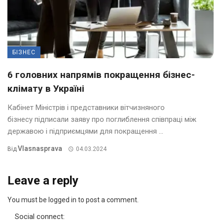
БІЗНЕС
6 головних напрямів покращення бізнес-
клімату в Україні
Кабінет Міністрів і представники вітчизняного
бізнесу підписали заяву про поглиблення співпраці між
державою і підприємцями для покращення ...
Vlasnasprava
Від
04.03.2024
Leave a reply
You must be logged in to post a comment.
Social connect: