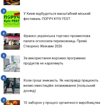
У Києві відбудеться масштабний міський
фестиваль ПОРУЧ KYIV FEST
Франко-українська торгово-промислова
палата оголосила переможниць Премії
Створено Жінками 2026
За використання ворожих програмних
продуктів не каратимуть
Коли гроші зникають. Як насправді працюють
великі інвестиційні зловживання (польський
досвід)
10 заборон у процесі органічного виробництва