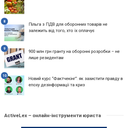
Пільга з ПДВ для оборонних товарів не
залежить від того, хто їх оплачує
900 млн грн гранту на оборонні розробки – не
лише резидентам
Новий курс “Фактчекінг”: як захистити правду в
епоху дезінформації та криз
ActiveLex – онлайн-інструменти юриста