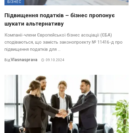
БІЗНЕС
Підвищення податків – бізнес пропонує
шукати альтернативу
Компанії-члени Європейської бізнес асоціації (ЄБА)
сподіваються, що замість законопроекту № 11416-д про
підвищення податків для ...
Vlasnasprava
Від
09.10.2024