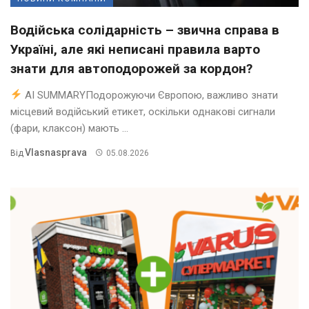
Водійська солідарність – звична справа в
Україні, але які неписані правила варто
знати для автоподорожей за кордон?
AI SUMMARYПодорожуючи Європою, важливо знати
місцевий водійський етикет, оскільки однакові сигнали
(фари, клаксон) мають ...
Vlasnasprava
Від
05.08.2026