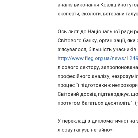
аналіз виконання Коаліційної уго
експерти, екологи, ветерани галу
Ось лист до Національної ради р
Світового банку, організації, як
з’ясувалося, більшість учасників
http://www.fleg.org.ua/news/124
лісового сектору, запропонован
професійного аналізу, незрозуміл
процес її підготовки є непрозори
Світовий досвід підтверджує, що
протягом багатьох десятиліть”. (
У перекладі з дипломатичної на 
лісову галузь негайно»!