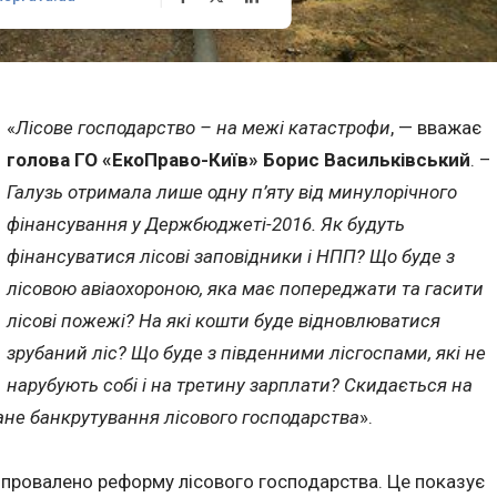
«
Лісове господарство – на межі катастрофи
, — вважає
голова ГО «ЕкоПраво-Київ» Борис Васильківський
. –
Галузь отримала лише одну п’яту від минулорічного
фінансування у Держбюджеті-2016. Як будуть
фінансуватися лісові заповідники і НПП? Що буде з
лісовою авіаохороною, яка має попереджати та гасити
лісові пожежі? На які кошти буде відновлюватися
зрубаний ліс? Що буде з південними лісгоспами, які не
нарубують собі і на третину зарплати? Скидається на
ане банкрутування лісового господарства
».
ю провалено реформу лісового господарства. Це показує