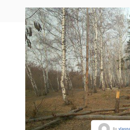
vlasn
By