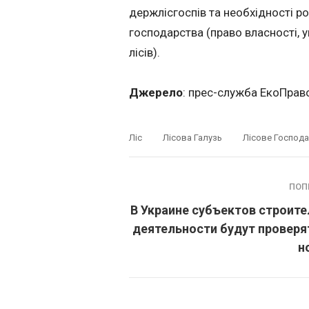
держлісгоспів та необхідності р
господарства (право власності, 
лісів).
Джерело
: прес-служба ЕкоПрав
Ліс
Лісова Галузь
Лісове Господ
ПОП
В Украине субъектов строит
деятельности будут проверя
н