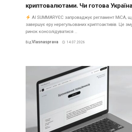
криптовалютами. Чи готова Україн
AI SUMMARYЄС запроваджує регламент MiCA, щ
завершує еру нерегульованих криптоактивів. Це зм
ринок консолідуватися ...
Vlasnasprava
Від
14.07.2026