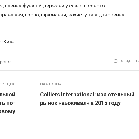
озділення функцій держави у сфері лісового
управління, господарювання, захисту та відтворення
о-Київ
0
61
арство
ЕРЕДНЯ
НАСТУПНА
ельной
Colliers International: как отельный
ть по-
рынок «выживал» в 2015 году
овому