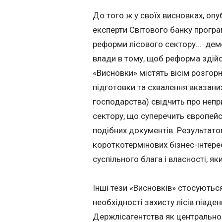
До того ж у своїх висновках, опу
експерти Світового банку програ
реформи лісового сектору… демо
влади в тому, щоб реформа здійс
«Висновки» містять вісім розгорн
підготовки та схвалення вказани
господарства) свідчить про непр
сектору, що суперечить європей
подібних документів. Результат
короткотермінових бізнес-інтере
суспільного блага і власності, яки
Інші тези «Висновків» стосуються
необхідності захисту лісів півде
Держлісагентства як центральног