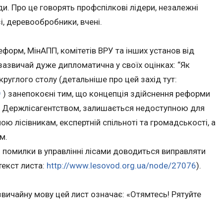
ди. Про це говорять профспілкові лідери, незалежні
зі, деревообробники, вчені.
еформ, МінАПП, комітетів ВРУ та інших установ від
а зазвичай дуже дипломатична у своїх оцінках: “Як
 круглого столу (детальніше про цей захід тут:
9
) занепокоєні тим, що концепція здійснення реформи
а Держлісагентством, залишається недоступною для
ою лісівникам, експертній спільноті та громадськості, а
м.
 помилки в управлінні лісами доводиться виправляти
текст листа:
http://www.lesovod.org.ua/node/27076
).
звичайну мову цей лист означає: «Отямтесь! Рятуйте