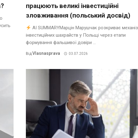
а?
працюють великі інвестиційні
зловживання (польський досвід)
о
усить
AI SUMMARYМарцін Марушчак розкриває механі
інвестиційних шахрайств у Польщі через етапи
формування фальшивої довіри ...
Vlasnasprava
Від
03.07.2026