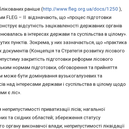
блікованих раніше (
http://www.fleg.org.ua/docs/1250
),
ми FLEG – II відзначають, що «процес підготовки
нструє відсутність зацікавленості державних органів
нювалась в інтересах держави та суспільства в цілому».
утих пунктів. Зокрема, у них зазначається, що «практика
х документів (Концепція та Стратегія розвитку лісового
ипустиму закритість підготовки реформи лісового
ським нормам підготовки, обговорення та прийняття
ом може бути домінування вузькогалузевих та
сів над інтересами держави і суспільства в цілому щодо
ми є ліс».
 неприпустимості приватизації лісів; нагальної
нних та східних областей; збереження статусу
о органу виконавчої влади; неприпустимості ліквідації