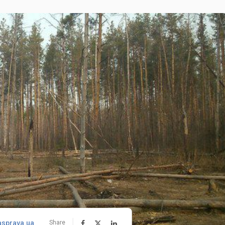
asprava.ua
Share