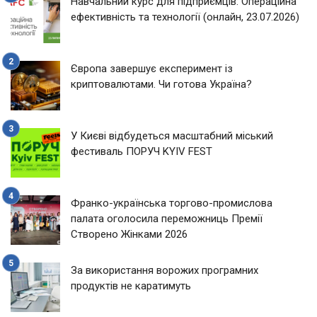
Навчальний курс для підприємців: Операційна
ефективність та технології (онлайн, 23.07.2026)
Європа завершує експеримент із
криптовалютами. Чи готова Україна?
У Києві відбудеться масштабний міський
фестиваль ПОРУЧ KYIV FEST
Франко-українська торгово-промислова
палата оголосила переможниць Премії
Створено Жінками 2026
За використання ворожих програмних
продуктів не каратимуть