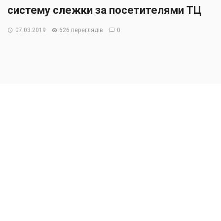
систему слежки за посетителями ТЦ
07.03.2019
626 переглядів
0
Компания NTech Lab, разработавшая алгоритм