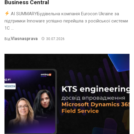
Business Central
AI SUMMARYБудівельна компанія Eurocon Ukraine за
підтримки Innoware успішно перейшла з російської системи
1С ...
Vlasnasprava
Від
30.07.2026