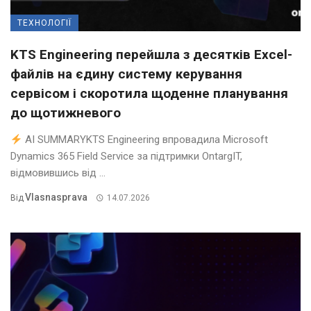
ТЕХНОЛОГІЇ
KTS Engineering перейшла з десятків Excel-
файлів на єдину систему керування
сервісом і скоротила щоденне планування
до щотижневого
AI SUMMARYKTS Engineering впровадила Microsoft
Dynamics 365 Field Service за підтримки OntargIT,
відмовившись від ...
Vlasnasprava
Від
14.07.2026