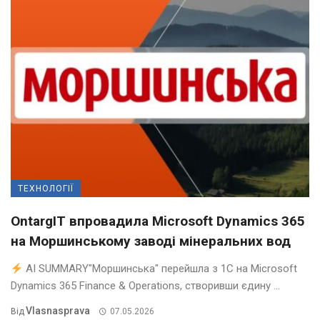
ТЕХНОЛОГІЇ
OntargIT впровадила Microsoft Dynamics 365
на Моршинському заводі мінеральних вод
AI SUMMARY"Моршинська" перейшла з 1С на Microsoft
Dynamics 365 Finance & Operations, створивши єдину ...
Vlasnasprava
Від
07.05.2026