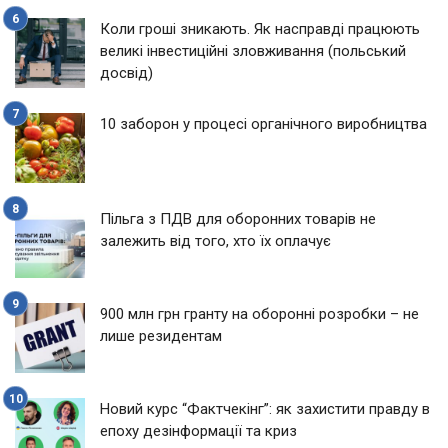
Коли гроші зникають. Як насправді працюють
великі інвестиційні зловживання (польський
досвід)
10 заборон у процесі органічного виробництва
Пільга з ПДВ для оборонних товарів не
залежить від того, хто їх оплачує
900 млн грн гранту на оборонні розробки – не
лише резидентам
Новий курс “Фактчекінг”: як захистити правду в
епоху дезінформації та криз