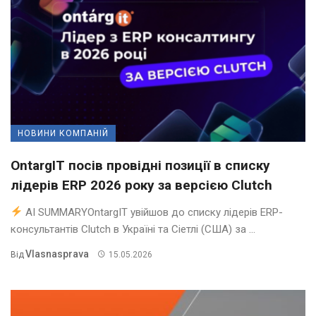
НОВИНИ КОМПАНІЙ
OntargIT посів провідні позиції в списку
лідерів ERP 2026 року за версією Clutch
AI SUMMARYOntargIT увійшов до списку лідерів ERP-
консультантів Clutch в Україні та Сіетлі (США) за ...
Vlasnasprava
Від
15.05.2026