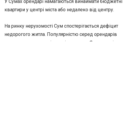
У Сумах орендарі намагаються винаймати бюджетні
квартири у центрі міста або недалеко від центру.
На ринку нерухомості Сум спостерігається дефіцит
недорогого житла. Популярністю серед орендарів
користуються однокімнатні квартири. Як розповів
Domik.ua ріелтор АН «Сумська нерухомість» Євген
Давиденко, головними вимогами до житла є охайний
стан, наявність меблів та побутової техніки.
Читайте також:
Тарифи на газ у Сумах у жовтні
Вартість квартир у Сумах
Нерухомість економ-класу