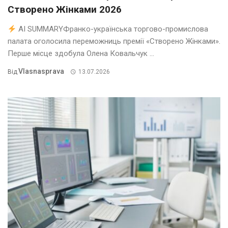
Створено Жінками 2026
AI SUMMARYФранко-українська торгово-промислова
палата оголосила переможниць премії «Створено Жінками».
Перше місце здобула Олена Ковальчук ...
Vlasnasprava
Від
13.07.2026