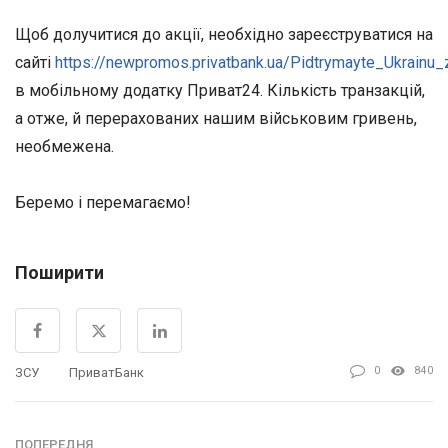
Щоб долучитися до акції, необхідно зареєструватися на
сайті
https://newpromos.privatbank.ua/Pidtrymayte_Ukrainu
в мобільному додатку Приват24. Кількість транзакцій,
а отже, й перерахованих нашим військовим гривень,
необмежена.
Беремо і перемагаємо!
Поширити
0
840
ЗСУ
ПриватБанк
ПОПЕРЕДНЯ