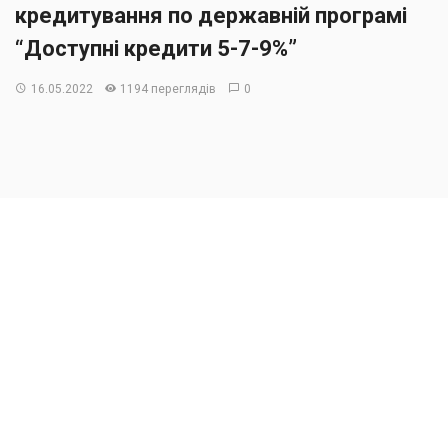
кредитування по державній програмі
“Доступні кредити 5-7-9%”
16.05.2022
1194 переглядів
0
Як
повідомили
в Міністерстві Фінансів України,
ПриватБанк став абсолютним лідером по сумі
кредитів, виданих по державній програмі “Доступні