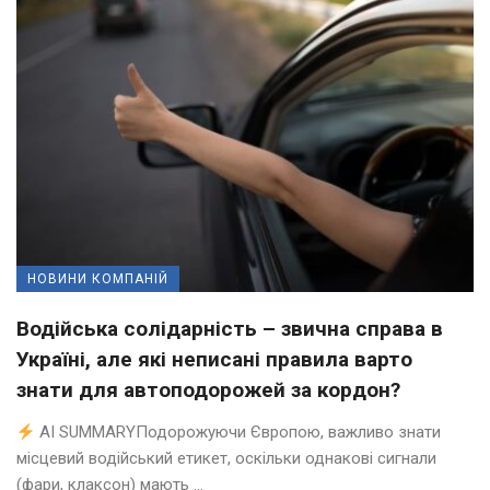
НОВИНИ КОМПАНІЙ
Водійська солідарність – звична справа в
Україні, але які неписані правила варто
знати для автоподорожей за кордон?
AI SUMMARYПодорожуючи Європою, важливо знати
місцевий водійський етикет, оскільки однакові сигнали
(фари, клаксон) мають ...