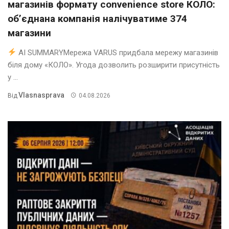
магазинів формату convenience store КОЛО:
об’єднана компанія налічуватиме 374
магазини
AI SUMMARYМережа VARUS придбала мережу магазинів
біля дому «КОЛО». Угода дозволить розширити присутність
у ...
Vlasnasprava
Від
04.08.2026