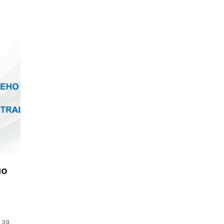
но
 за