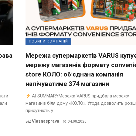
НОВИНИ КОМПАНІЙ
рава
Мережа супермаркетів VARUS купу
мережу магазинів формату conveni
store КОЛО: об’єднана компанія
налічуватиме 374 магазини
нати
AI SUMMARYМережа VARUS придбала мережу
нали
магазинів біля дому «КОЛО». Угода дозволить роз
присутність у ...
Vlasnasprava
Від
04.08.2026