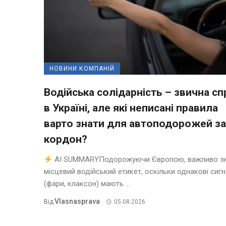
НОВИНИ КОМПАНІЙ
Водійська солідарність – звична сп
в Україні, але які неписані правила
варто знати для автоподорожей за
кордон?
AI SUMMARYПодорожуючи Європою, важливо з
місцевий водійський етикет, оскільки однакові сиг
(фари, клаксон) мають ...
Vlasnasprava
Від
05.08.2026