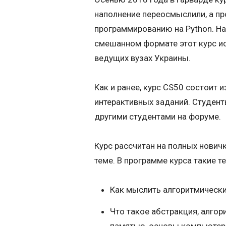
наполнение переосмыслили, а пр
программированию на Python. На
смешанном формате этот курс ис
ведущих вузах Украины.
Как и ранее, курс CS50 состоит 
интерактивных заданий. Студент
другими студентами на форуме.
Курс рассчитан на полных новичко
теме. В программе курса такие т
Как мыслить алгоритмическ
Что такое абстракция, алгор
памятью, основы компьютерн