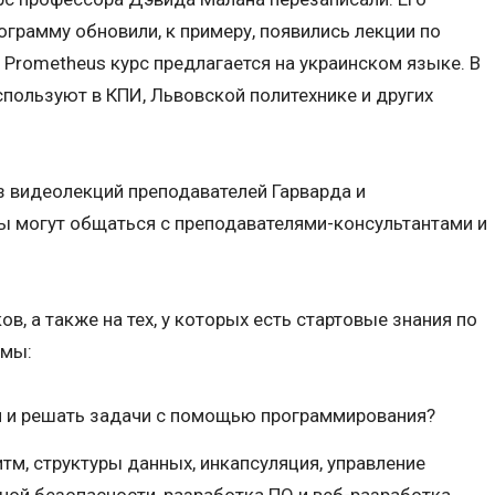
ограмму обновили, к примеру, появились лекции по
 Prometheus курс предлагается на украинском языке. В
пользуют в КПИ, Львовской политехнике и других
из видеолекций преподавателей Гарварда и
ы могут общаться с преподавателями-консультантами и
в, а также на тех, у которых есть стартовые знания по
емы:
и и решать задачи с помощью программирования?
итм, структуры данных, инкапсуляция, управление
ой безопасности, разработка ПО и веб-разработка.