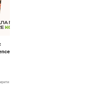
є
ence
ширити