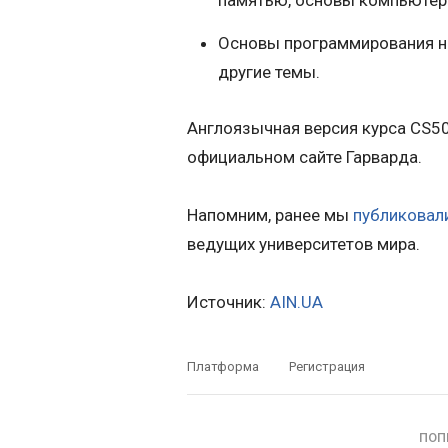
Основы программирования на C
другие темы.
Англоязычная версия курса CS50:
официальном сайте Гарварда.
Напомним, ранее мы
публиковал
ведущих университетов мира.
Источник:
AIN.UA
Платформа
Регистрация
ПОП