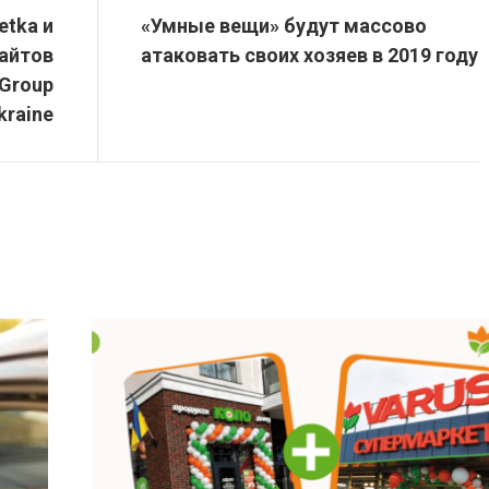
etka и
«Умные вещи» будут массово
сайтов
атаковать своих хозяев в 2019 году
 Group
kraine