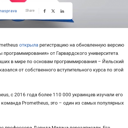
nasprava
Share
ometheus
открыла
регистрацию на обновленную версию
ы программирования» от Гарвардского университета.
учших в мире по основам программирования – Йельский
казался от собственного вступительного курса по этой
eus, с 2016 года более 110 000 украинцев изучали его
т команда Prometheus, это – один из самых популярных
рс профессора Дэвида Малана перезаписали. Его