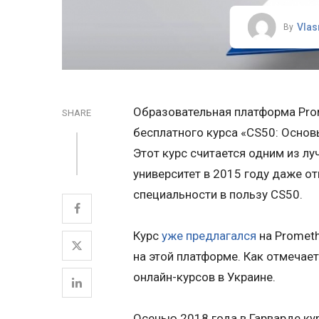
Vlas
By
Образовательная платформа Pr
SHARE
бесплатного курса «CS50: Основ
Этот курс считается одним из л
университет в 2015 году даже от
специальности в пользу CS50.
Курс
уже предлагался
на Prometh
на этой платформе. Как отмечае
онлайн-курсов в Украине.
Осенью 2018 года в Гарварде ку