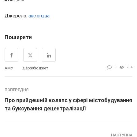
Джерело:
auc.org.ua
Поширити
0
704
АМУ
Держбюджет
ПОПЕРЕДНЯ
Про прийдешній колапс у сфері містобудування
та буксування децентралізації
НАСТУПНА