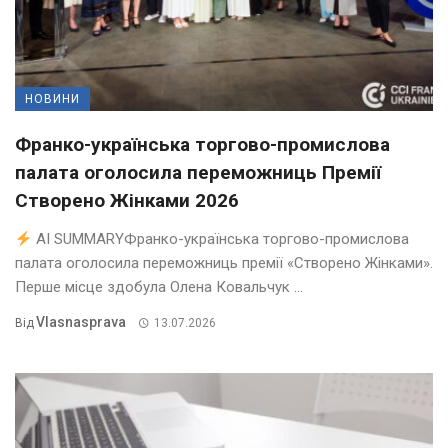
НОВИНИ
Франко-українська торгово-промислова
палата оголосила переможниць Премії
Створено Жінками 2026
AI SUMMARYФранко-українська торгово-промислова
палата оголосила переможниць премії «Створено Жінками».
Перше місце здобула Олена Ковальчук ...
Vlasnasprava
Від
13.07.2026