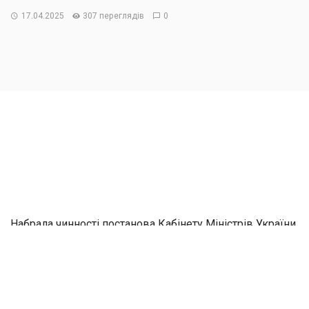
17.04.2025
307 переглядів
0
Набрала чинності постанова Кабінету Міністрів України
від 15 квітня 2025 р. № 443, якою
Перелік видів
господарської діяльності, які не можуть провадитися
на підставі подання декларації в умовах воєнного
стану
, доповнено такою позицією: