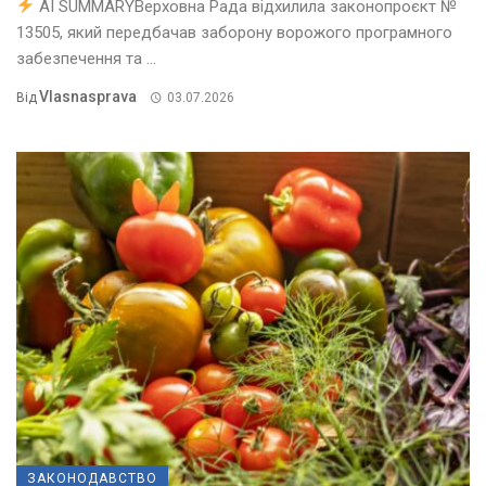
AI SUMMARYВерховна Рада відхилила законопроєкт №
13505, який передбачав заборону ворожого програмного
забезпечення та ...
Vlasnasprava
Від
03.07.2026
ЗАКОНОДАВСТВО