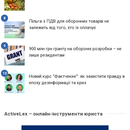
Пільга з ПДВ для оборонних товарів не
залежить від того, хто їх оплачує
900 млн грн гранту на оборонні розробки – не
лише резидентам
Новий курс “Фактчекінг”: як захистити правду в
епоху дезінформації та криз
ActiveLex – онлайн-інструменти юриста