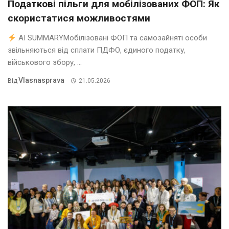
Податкові пільги для мобілізованих ФОП: Як
скористатися можливостями
AI SUMMARYМобілізовані ФОП та самозайняті особи
звільняються від сплати ПДФО, єдиного податку,
військового збору, ...
Vlasnasprava
Від
21.05.2026