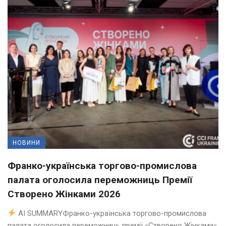
НОВИНИ
Франко-українська торгово-промислова
палата оголосила переможниць Премії
Створено Жінками 2026
AI SUMMARYФранко-українська торгово-промислова
палата оголосила переможниць премії «Створено Жінками».