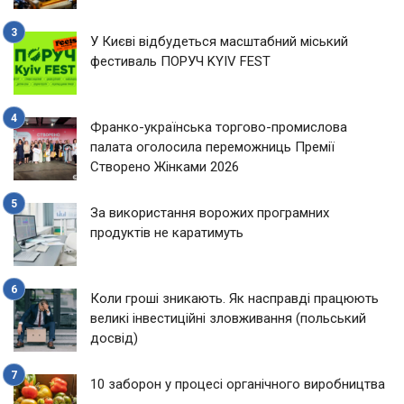
У Києві відбудеться масштабний міський
фестиваль ПОРУЧ KYIV FEST
Франко-українська торгово-промислова
палата оголосила переможниць Премії
Створено Жінками 2026
За використання ворожих програмних
продуктів не каратимуть
Коли гроші зникають. Як насправді працюють
великі інвестиційні зловживання (польський
досвід)
10 заборон у процесі органічного виробництва