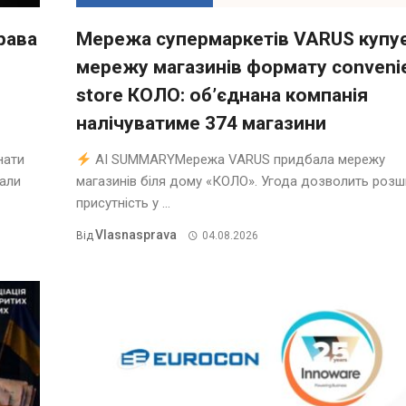
рава
Мережа супермаркетів VARUS купу
мережу магазинів формату conveni
store КОЛО: об’єднана компанія
налічуватиме 374 магазини
нати
AI SUMMARYМережа VARUS придбала мережу
нали
магазинів біля дому «КОЛО». Угода дозволить роз
присутність у ...
Vlasnasprava
Від
04.08.2026