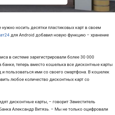
 нужно носить десятки пластиковых карт в своем
ат24
для Android добавил новую функцию – хранение
.
виса в системе зарегистрировали более 30 000
в банке, теперь вместо кошелька все дисконтные карты
 и пользоваться ими со своего смартфона. В кошелек
вить любое количество дисконтных карт со
дят дисконтные карты, – говорит Заместитель
Банка Александр Витязь. – Мы не только оцифровали