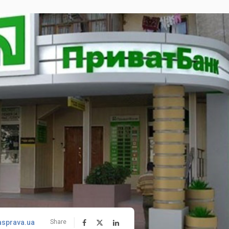
asprava.ua
Share