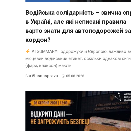
Водійська солідарність – звична сп
в Україні, але які неписані правила
варто знати для автоподорожей за
кордон?
AI SUMMARYПодорожуючи Європою, важливо з
місцевий водійський етикет, оскільки однакові сиг
(фари, клаксон) мають ...
Vlasnasprava
Від
05.08.2026