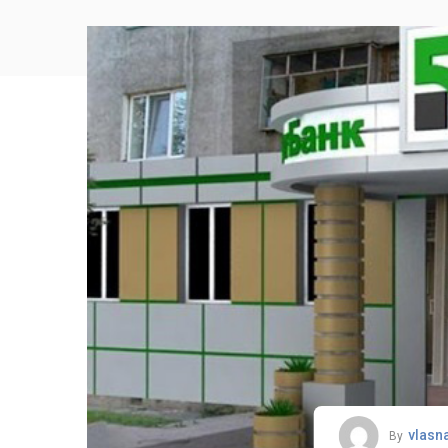
vlasn
By