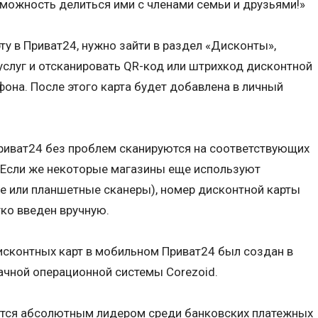
зможность делиться ими с членами семьи и друзьями!»
у в Приват24, нужно зайти в раздел «Дисконты»,
слуг и отсканировать QR-код или штрихкод дисконтной
на. После этого карта будет добавлена в личный
риват24 без проблем сканируются на соответствующих
. Если же некоторые магазины eще используют
е или планшетныe сканеры), номер дисконтной карты
гко введен вручную.
 дисконтных карт в мобильном Приват24 был создан в
лачной операционной системы Corezoid.
тся абсолютным лидером среди банковских платежных