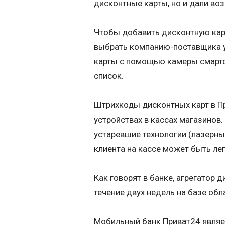
дисконтные карты, но и дали во
Чтобы добавить дисконтную карт
выбрать компанию-поставщика у
карты с помощью камеры смартфо
список.
Штрихкоды дисконтных карт в П
устройствах в кассах магазинов
устаревшие технологии (лазерны
клиента на кассе может быть ле
Как говорят в банке, агрегатор
течение двух недель на базе об
Мобильный банк Приват24 являе