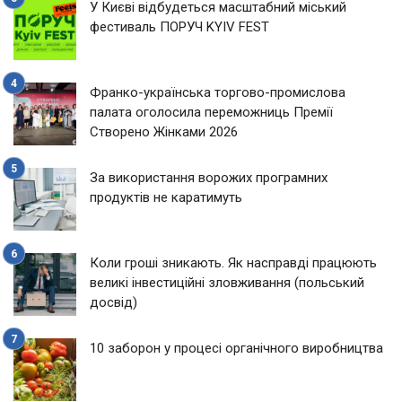
У Києві відбудеться масштабний міський
фестиваль ПОРУЧ KYIV FEST
Франко-українська торгово-промислова
палата оголосила переможниць Премії
Створено Жінками 2026
За використання ворожих програмних
продуктів не каратимуть
Коли гроші зникають. Як насправді працюють
великі інвестиційні зловживання (польський
досвід)
10 заборон у процесі органічного виробництва