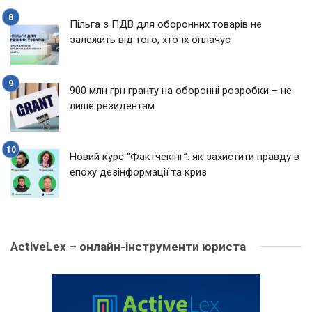
Пільга з ПДВ для оборонних товарів не
залежить від того, хто їх оплачує
900 млн грн гранту на оборонні розробки – не
лише резидентам
Новий курс “Фактчекінг”: як захистити правду в
епоху дезінформації та криз
ActiveLex – онлайн-інструменти юриста