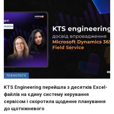
ТЕХНОЛОГІЇ
KTS Engineering перейшла з десятків Excel-
файлів на єдину систему керування
сервісом і скоротила щоденне планування
до щотижневого