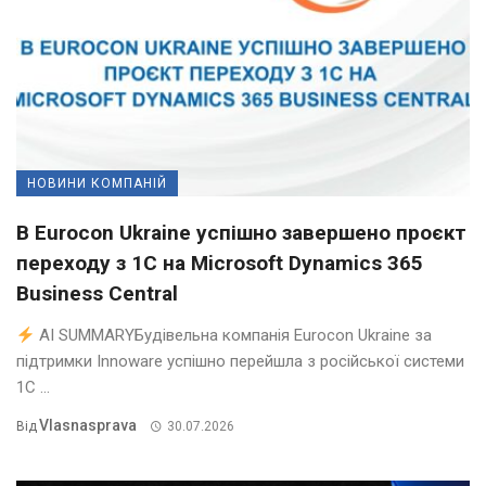
НОВИНИ КОМПАНІЙ
В Eurocon Ukraine успішно завершено проєкт
переходу з 1С на Microsoft Dynamics 365
Business Central
AI SUMMARYБудівельна компанія Eurocon Ukraine за
підтримки Innoware успішно перейшла з російської системи
1С ...
Vlasnasprava
Від
30.07.2026