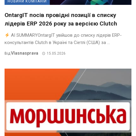
НОВИНИ КОМПАНІЙ
OntargIT посів провідні позиції в списку
лідерів ERP 2026 року за версією Clutch
AI SUMMARYOntargIT увійшов до списку лідерів ERP-
консультантів Clutch в Україні та Сіетлі (США) за ...
Vlasnasprava
Від
15.05.2026