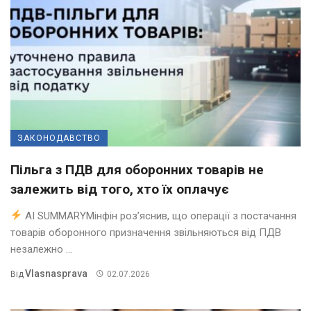
ЗАКОНОДАВСТВО
Пільга з ПДВ для оборонних товарів не
залежить від того, хто їх оплачує
AI SUMMARYМінфін роз’яснив, що операції з постачання
товарів оборонного призначення звільняються від ПДВ
незалежно ...
Vlasnasprava
Від
02.07.2026