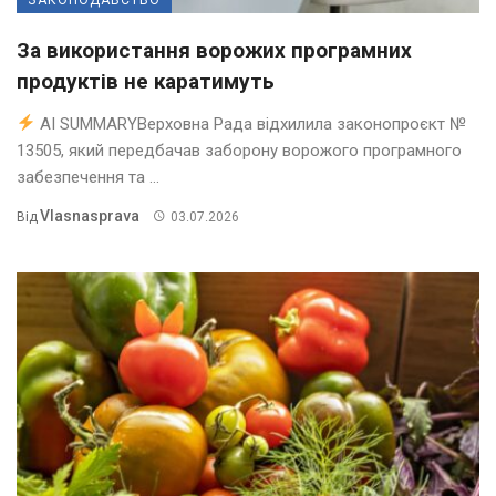
За використання ворожих програмних
продуктів не каратимуть
AI SUMMARYВерховна Рада відхилила законопроєкт №
13505, який передбачав заборону ворожого програмного
забезпечення та ...
Vlasnasprava
Від
03.07.2026