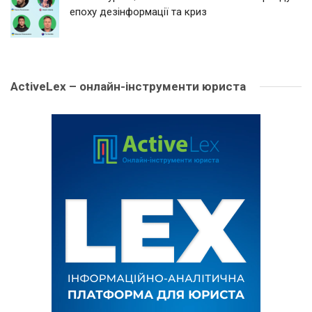
епоху дезінформації та криз
ActiveLex – онлайн-інструменти юриста