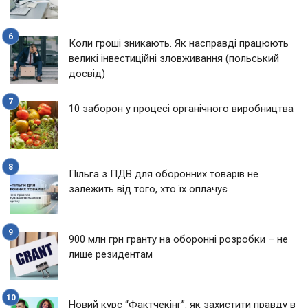
Коли гроші зникають. Як насправді працюють
великі інвестиційні зловживання (польський
досвід)
10 заборон у процесі органічного виробництва
Пільга з ПДВ для оборонних товарів не
залежить від того, хто їх оплачує
900 млн грн гранту на оборонні розробки – не
лише резидентам
Новий курс “Фактчекінг”: як захистити правду в