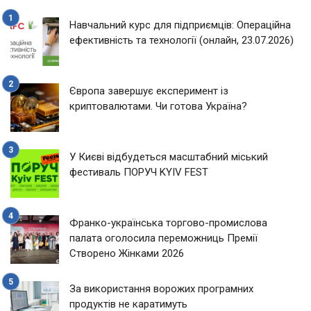
Навчальний курс для підприємців: Операційна
ефективність та технології (онлайн, 23.07.2026)
Європа завершує експеримент із
криптовалютами. Чи готова Україна?
У Києві відбудеться масштабний міський
фестиваль ПОРУЧ KYIV FEST
Франко-українська торгово-промислова
палата оголосила переможниць Премії
Створено Жінками 2026
За використання ворожих програмних
продуктів не каратимуть