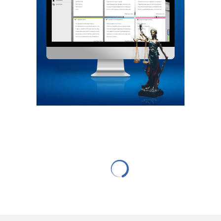
БІЗНЕС
Актуально – пособие “Налоги в
Украине: от теории к практике”
07.05.2015
671 переглядів
0