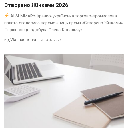
Створено Жінками 2026
AI SUMMARYФранко-українська торгово-промислова
палата оголосила переможниць премії «Створено Жінками».
Перше місце здобула Олена Ковальчук ...
Vlasnasprava
Від
13.07.2026