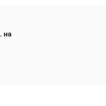
. на
Залишайся на зв'язку