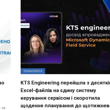
ТЕХНОЛОГІЇ
но
KTS Engineering перейшла з десяткі
Excel-файлів на єдину систему
керування сервісом і скоротила
щоденне планування до щотижнев
 за