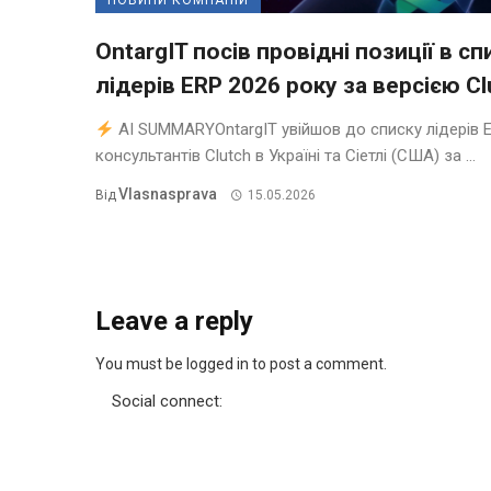
НОВИНИ КОМПАНІЙ
OntargIT посів провідні позиції в сп
лідерів ERP 2026 року за версією Cl
AI SUMMARYOntargIT увійшов до списку лідерів 
консультантів Clutch в Україні та Сіетлі (США) за ...
Vlasnasprava
Від
15.05.2026
Leave a reply
You must be logged in to post a comment.
Social connect: