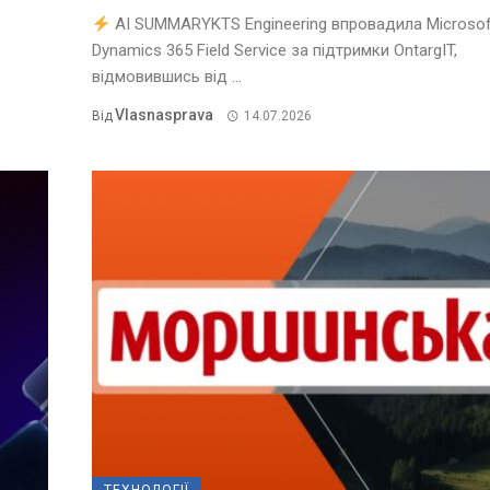
AI SUMMARYKTS Engineering впровадила Microsof
Dynamics 365 Field Service за підтримки OntargIT,
відмовившись від ...
Vlasnasprava
Від
14.07.2026