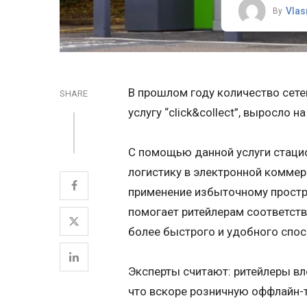
Vlas
By
В прошлом году количество сете
SHARE
услугу “click&collect”, выросло н
С помощью данной услуги стаци
логистику в электронной коммерци
применение избыточному простр
помогает ритейлерам соответств
более быстрого и удобного спос
Эксперты считают: ритейлеры вло
что вскоре розничную оффлайн-т