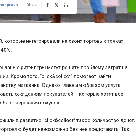
nasprava
Share
й, которые интегрировали на своих торговых точках
а 40%.
онарные ритейлеры могут решить проблему затрат на
и. Кроме того, “click&collect” помогает найти
анству магазина. Однако главным образом услуга
овать ожиданиям покупателей – которые хотят все
оба совершения покупок.
жили в развитие “click&collect” такое количество денег,
орговлю будет невозможно без нее представить. Так,