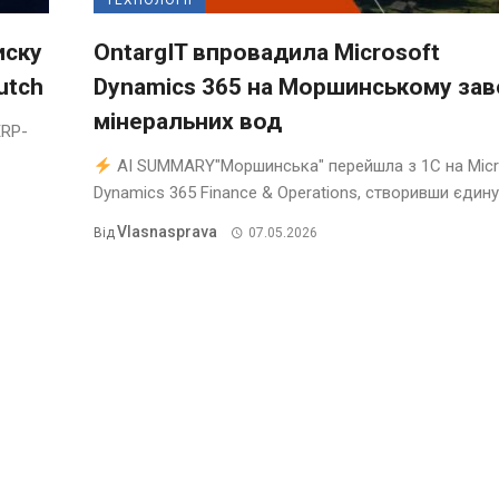
ТЕХНОЛОГІЇ
иску
OntargIT впровадила Microsoft
utch
Dynamics 365 на Моршинському зав
мінеральних вод
ERP-
AI SUMMARY"Моршинська" перейшла з 1С на Micr
Dynamics 365 Finance & Operations, створивши єдину .
Vlasnasprava
Від
07.05.2026