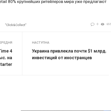
etail 80% крупнейших ритейлеров мира уже предлагают
0
65
“click&collect”
ЕРЕДНЯ
НАСТУПНА
Time 4
Украина привлекла почти $1 млрд.
ыс. на
инвестиций от иностранцев
tarter