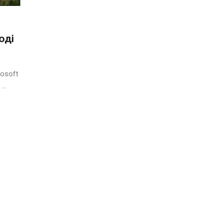
оді
osoft
..