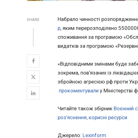
Набрало чинності розпорядження 
SHARE
р
, яким перерозподілено 550000
споживання за програмою «Обслу
видатків за програмою «Резервн
«Відповідними змінами буде заб
зокрема, пов’язаних із ліквідаці
збройною агресією рф проти Укр
прокоментували
у Міністерстві ф
Читайте також збірник
Воєнний с
роз’яснення, корисні ресурси
Джерело:
Lexinform