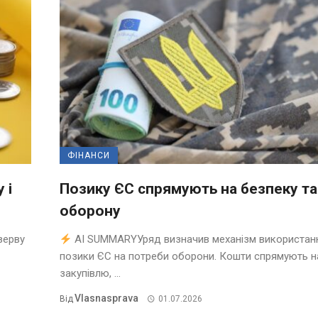
ФІНАНСИ
 і
Позику ЄС спрямують на безпеку та
оборону
зерву
AI SUMMARYУряд визначив механізм використан
позики ЄС на потреби оборони. Кошти спрямують н
закупівлю, ...
Vlasnasprava
Від
01.07.2026