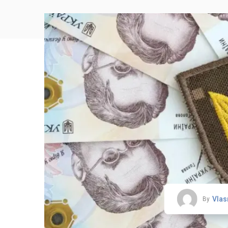
Vlas
By