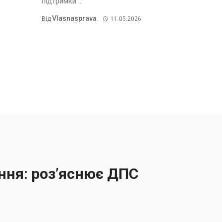
підтримки ...
Vlasnasprava
Від
11.05.2026
ння: роз’яснює ДПС