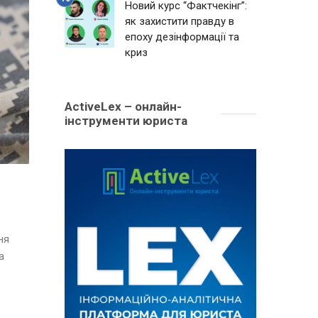
Новий курс “Фактчекінг”:
як захистити правду в
епоху дезінформації та
криз
ActiveLex – онлайн-
інструменти юриста
ня
а