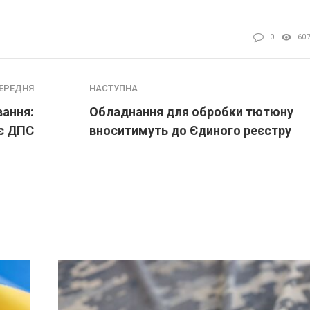
0
60
ЕРЕДНЯ
НАСТУПНА
ання:
Обладнання для обробки тютюну
є ДПС
вноситимуть до Єдиного реєстру