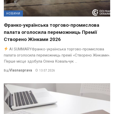
НОВИНИ
Франко-українська торгово-промислова
палата оголосила переможниць Премії
Створено Жінками 2026
AI SUMMARYФранко-українська торгово-промислова
палата оголосила переможниць премії «Створено Жінками».
Перше місце здобула Олена Ковальчук ...
Vlasnasprava
Від
13.07.2026