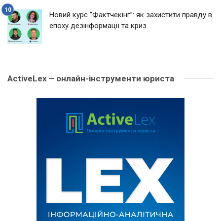
Новий курс “Фактчекінг”: як захистити правду в
епоху дезінформації та криз
ActiveLex – онлайн-інструменти юриста