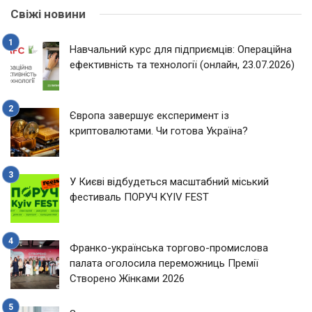
Свіжі новини
Навчальний курс для підприємців: Операційна
ефективність та технології (онлайн, 23.07.2026)
Європа завершує експеримент із
криптовалютами. Чи готова Україна?
У Києві відбудеться масштабний міський
фестиваль ПОРУЧ KYIV FEST
Франко-українська торгово-промислова
палата оголосила переможниць Премії
Створено Жінками 2026