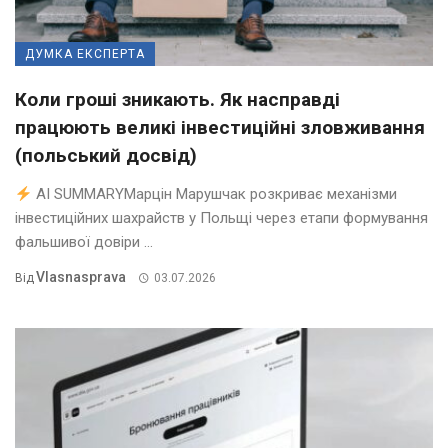
ДУМКА ЕКСПЕРТА
Коли гроші зникають. Як насправді
працюють великі інвестиційні зловживання
(польський досвід)
AI SUMMARYМарцін Марушчак розкриває механізми
інвестиційних шахрайств у Польщі через етапи формування
фальшивої довіри ...
Vlasnasprava
Від
03.07.2026