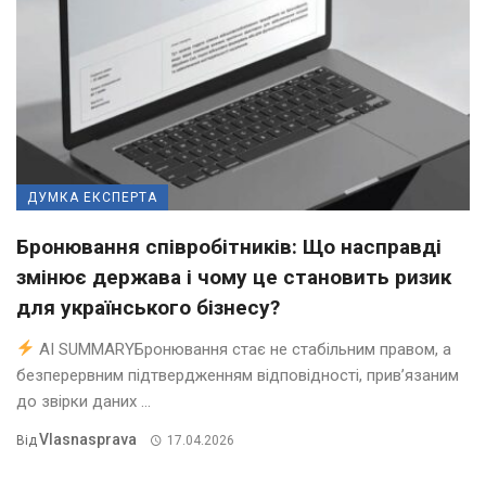
ДУМКА ЕКСПЕРТА
Бронювання співробітників: Що насправді
змінює держава і чому це становить ризик
для українського бізнесу?
AI SUMMARYБронювання стає не стабільним правом, а
безперервним підтвердженням відповідності, прив’язаним
до звірки даних ...
Vlasnasprava
Від
17.04.2026