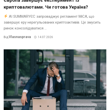
Європа завершує експеримент із
криптовалютами. Чи готова Україна?
AI SUMMARYЄС запроваджує регламент MiCA, що
завершує еру нерегульованих криптоактивів. Це змусить
ринок консолідуватися ...
Vlasnasprava
Від
14.07.2026