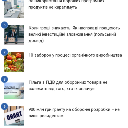
За використання ворожих програмних
продуктів не каратимуть
Коли гроші зникають. Як насправді працюють
великі інвестиційні зловживання (польський
досвід)
10 заборон у процесі органічного виробництва
Пільга з ПДВ для оборонних товарів не
залежить від того, хто їх оплачує
900 млн грн гранту на оборонні розробки – не
лише резидентам