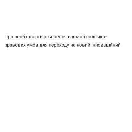
Про необхідність створення в країні політико-
правових умов для переходу на новий інноваційний
розвиток
Закінчується 2024 рік і
світ з надією і тривогою
зустрічає новий 2025 рік,
який, вочевидь, несе за
собою величезні
соціально-політичні
зміни і, сподіваємось,
закінчення війни.