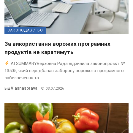
ЗАКОНОДАВСТВО
За використання ворожих програмних
продуктів не каратимуть
AI SUMMARYВерховна Рада відхилила законопроєкт №
13505, який передбачав заборону ворожого програмного
забезпечення та ...
Vlasnasprava
Від
03.07.2026