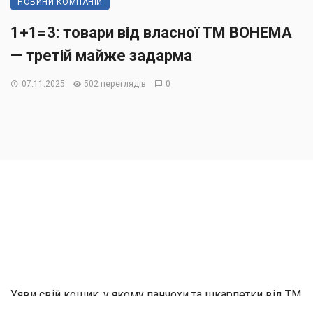
НОВИНИ КОМПАНІЙ
1+1=3: товари від власної ТМ BOHEMA
— третій майже задарма
07.11.2025
502 переглядів
0
Уяви свій кошик, у якому панчохи та шкарпетки від ТМ