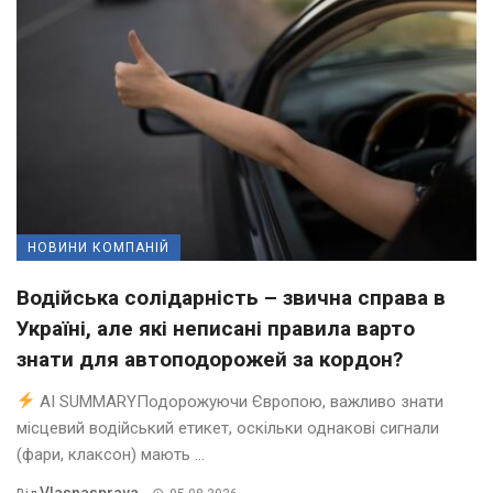
НОВИНИ КОМПАНІЙ
Водійська солідарність – звична справа в
Україні, але які неписані правила варто
знати для автоподорожей за кордон?
AI SUMMARYПодорожуючи Європою, важливо знати
місцевий водійський етикет, оскільки однакові сигнали
(фари, клаксон) мають ...
Vlasnasprava