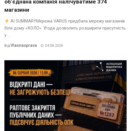
об’єднана компанія налічуватиме 374
магазини
AI SUMMARYМережа VARUS придбала мережу магазинів
біля дому «КОЛО». Угода дозволить розширити присутність
у ...
Vlasnasprava
Від
04.08.2026