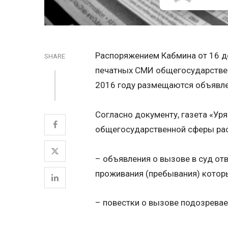
Распоряжением Кабмина от 16 д
SHARE
печатных СМИ общегосударствен
2016 году размещаются объявлени
Согласно документу, газета «Ур
общегосударственной сферы рас
– объявления о вызове в суд отв
проживания (пребывания) которы
– повестки о вызове подозревае