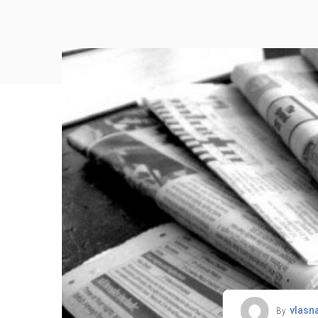
vlasn
By