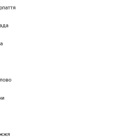
рпаття
авда
на
Слово
ни
ужжя