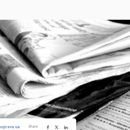
asprava.ua
Share