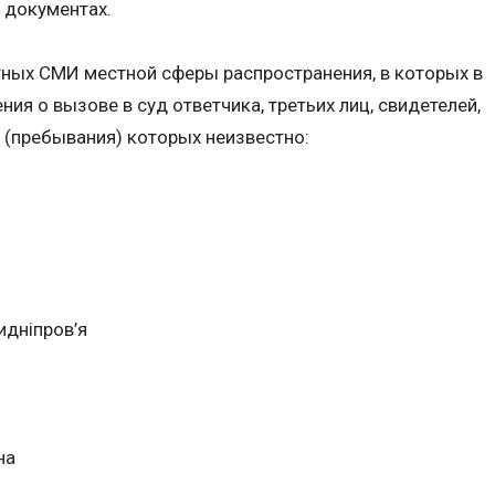
 документах.
тных СМИ местной сферы распространения, в которых в
я о вызове в суд ответчика, третьих лиц, свидетелей,
 (пребывания) которых неизвестно:
идніпров’я
на