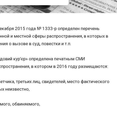
екабря 2015 года № 1333-р определен перечень
ной и местной сферы распространения, в которых в
я о вызове в суд, повестки и т.п.
ядовий кур’єр» определена печатным СМИ
пространения, в котором в 2016 году размещаются:
етчика, третьих лиц, свидетелей, место фактического
х неизвестно,
мого, обвиняемого,