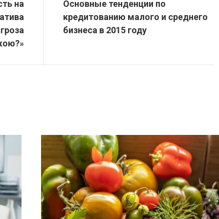
сть на
Основные тенденции по
натива
кредитованию малого и среднего
агроза
бизнеса в 2015 году
кою?»