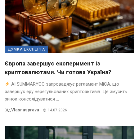
ДУМКА ЕКСПЕРТА
Європа завершує експеримент із
криптовалютами. Чи готова Україна?
AI SUMMARYЄС запроваджує регламент MiCA, що
завершує еру нерегульованих криптоактивів. Це змусить
ринок консолідуватися ...
Vlasnasprava
Від
14.07.2026