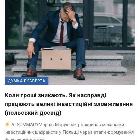
ДУМКА ЕКСПЕРТА
Коли гроші зникають. Як насправді
працюють великі інвестиційні зловживання
(польський досвід)
AI SUMMARYМарцін Марушчак розкриває механізми
інвестиційних шахрайств у Польщі через етапи формування
фальшивої довіри ...