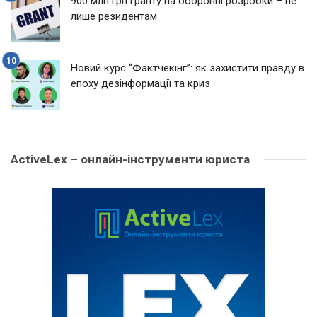
900 млн грн гранту на оборонні розробки – не
лише резидентам
Новий курс “Фактчекінг”: як захистити правду в
епоху дезінформації та криз
ActiveLex – онлайн-інструменти юриста