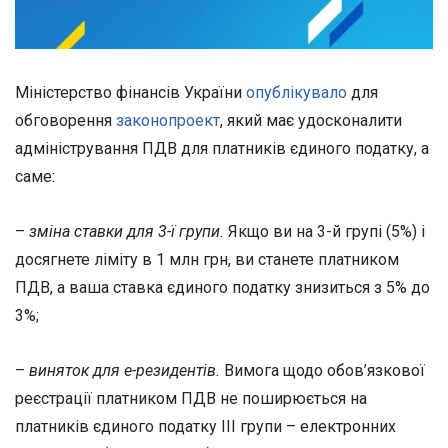
Міністерство фінансів України
опублікувало
для
обговорення
законопроект
, який має удосконалити
адміністрування ПДВ для платників єдиного податку, а
саме:
–
зміна ставки для 3-ї групи.
Якщо ви на 3-й групі (5%) і
досягнете ліміту в 1 млн грн, ви станете платником
ПДВ, а ваша ставка єдиного податку знизиться з 5% до
3%;
–
виняток для е-резидентів.
Вимога щодо обов’язкової
реєстрації платником ПДВ не поширюється на
платників єдиного податку ІІІ групи – електронних