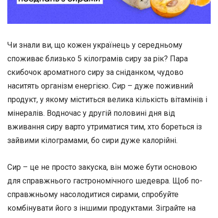
Чи знали ви, що кожен українець у середньому
споживає близько 5 кілограмів сиру за рік? Пара
скибочок ароматного сиру за сніданком, чудово
наситять організм енергією. Сир – дуже поживний
продукт, у якому міститься велика кількість вітамінів і
мінералів. Водночас у другій половині дня від
вживання сиру варто утриматися тим, хто бореться із
зайвими кілограмами, бо сири дуже калорійні.
Сир – це не просто закуска, він може бути основою
для справжнього гастрономічного шедевра. Щоб по-
справжньому насолодитися сирами, спробуйте
комбінувати його з іншими продуктами. Зіграйте на