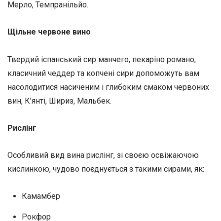
Мерло, Темпранільйо.
Щільне червоне вино
Твердий іспанський сир манчего, пекаріно романо,
класичний чеддер та копчені сири допоможуть вам
насолодитися насиченим і глибоким смаком червоних
вин, К’янті, Шириз, Мальбек.
Рислінг
Особливий вид вина рислінг, зі своєю освіжаючою
кислинкою, чудово поєднується з такими сирами, як:
Камамбер
Рокфор