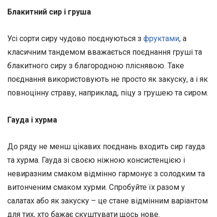
Блакитний сир і груша
Усі сорти сиру чудово поєднуються з
фруктами
, а
класичним тандемом вважається поєднання груші та
блакитного сиру з благородною пліснявою. Таке
поєднання використовують не просто як закуску, а і як
повноцінну страву, наприклад, піцу з грушею та сиром.
Гауда і хурма
До ряду не менш цікавих поєднань входить сир гауда
та хурма. Гауда зі своєю ніжною консистенцією і
невиразним смаком відмінно гармонує з солодким та
витонченим смаком хурми. Спробуйте їх разом у
салатах або як закуску – це стане відмінним варіантом
для тих, хто бажає скуштувати щось нове.