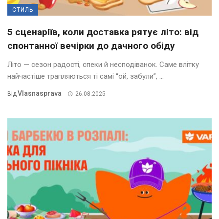
СТИЛЬ
5 сценаріїв, коли доставка рятує літо: від
спонтанної вечірки до дачного обіду
Літо — сезон радості, спеки й несподіванок. Саме влітку
найчастіше трапляються ті самі “ой, забули”, ...
Vlasnasprava
Від
26.08.2025