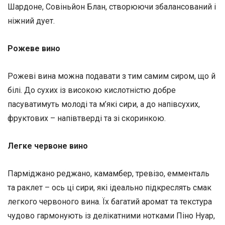
Шардоне, Совіньйон Блан, створюючи збалансований і
ніжний дует.
Рожеве вино
Рожеві вина можна подавати з тим самим сиром, що й
білі. До сухих із високою кислотністю добре
пасуватимуть молоді та м’які сири, а до напівсухих,
фруктових – напівтверді та зі скоринкою.
Легке червоне вино
Парміджано реджано, камамбер, тревізо, емменталь
та раклет – ось ці сири, які ідеально підкреслять смак
легкого червоного вина. Їх багатий аромат та текстура
чудово гармонують із делікатними нотками Піно Нуар,