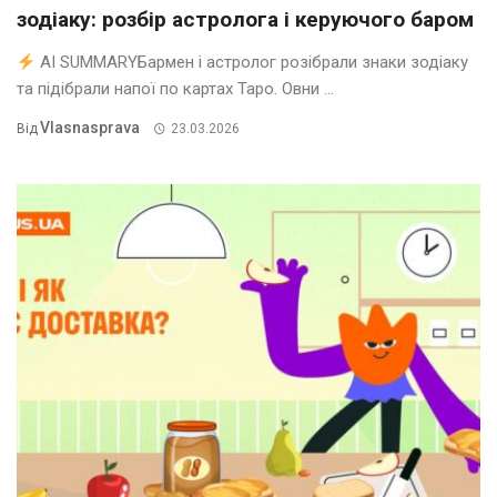
зодіаку: розбір астролога і керуючого баром
AI SUMMARYБармен і астролог розібрали знаки зодіаку
та підібрали напої по картах Таро. Овни ...
Vlasnasprava
Від
23.03.2026