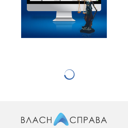
НОВИНИ КОМПАНІЙ
ПриватБанк запустив сервіс
керування страховками через
Приват24
22.11.2023
867 переглядів
0