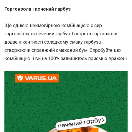
Горгонзола і печений гарбуз
Ще однією неймовірною комбінацією є сир
горгонзола та печений гарбуз. Гострота горгонзоли
додає пікантності солодкому смаку гарбуза,
створюючи справжній смаковий бум. Спробуйте цю
комбінацію і ви на 100% залишитесь приємно вражені.