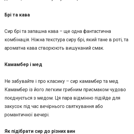
Брі та кава
Сир брі та запашна кава – ще одна фантастична
комбінація. Ніжна текстура сиру брі, який тане в роті, та
ароматна кава створюють вишуканий смак.
Камамбер і мед
Не забувайте і про класику – сир камамбер та мед.
Камамбер із його легким грибним присмаком чудово
поєднується з медом. Ця пара відмінно підійде для
закусок під час вечірнього святкування або
романтичної вечері.
Як підібрати сир до різних вин