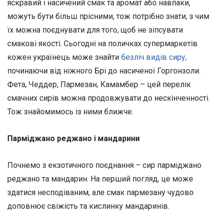
яскравий і насичений смак та аромат або навпаки,
можуть бути більш прісними, тож потрібно знати, з чим
їх можна поєднувати для того, щоб не зіпсувати
смакові якості. Сьогодні на поличках супермаркетів
кожен українець може знайти
безліч видів сиру,
починаючи від ніжного Брі до насиченої Горгонзоли.
Фета, Чеддер, Пармезан, Камамбер – цей перелік
смачних сирів можна продовжувати до нескінченності.
Тож знайомимось із ними ближче.
Парміджано реджано і мандарини
Почнемо з екзотичного поєднання – сир парміджано
реджано та мандарин. На перший погляд, це може
здатися несподіваним, але смак пармезану чудово
доповнює свіжість та кислинку мандаринів.