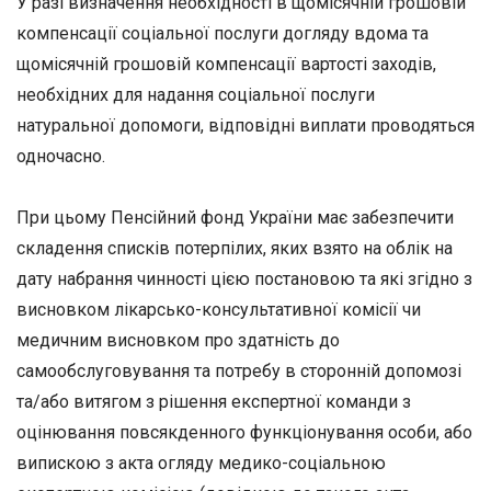
У разі визначення необхідності в щомісячній грошовій
компенсації соціальної послуги догляду вдома та
щомісячній грошовій компенсації вартості заходів,
необхідних для надання соціальної послуги
натуральної допомоги, відповідні виплати проводяться
одночасно.
При цьому Пенсійний фонд України має забезпечити
складення списків потерпілих, яких взято на облік на
дату набрання чинності цією постановою та які згідно з
висновком лікарсько-консультативної комісії чи
медичним висновком про здатність до
самообслуговування та потребу в сторонній допомозі
та/або витягом з рішення експертної команди з
оцінювання повсякденного функціонування особи, або
випискою з акта огляду медико-соціальною