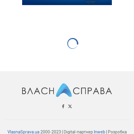
ЗАКОНОДАВСТВО
Техогляд обладнання для захисту
рослин слід провести впродовж
трьох років
18.12.2024
860 переглядів
0