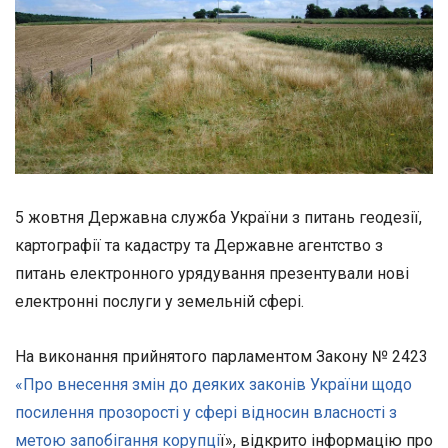
5 жовтня Державна служба України з питань геодезії,
картографії та кадастру та Державне агентство з
питань електронного урядування презентували нові
електронні послуги у земельній сфері.
На виконання прийнятого парламентом Закону № 2423
«Про внесення змін до деяких законів України щодо
посилення прозорості у сфері відносин власності з
метою запобігання корупці
ї», відкрито інформацію про