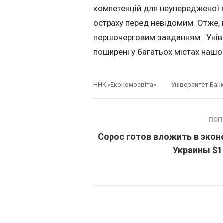
компетенцій для неупередженої о
остраху перед невідомим. Отже, п
першочерговим завданням. Універс
поширені у багатьох містах нашої
ННК «Економосвіта»
Університет Бан
ПОП
Сорос готов вложить в эко
Украины $1