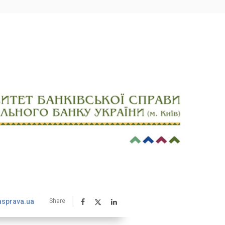
asprava.ua
Share