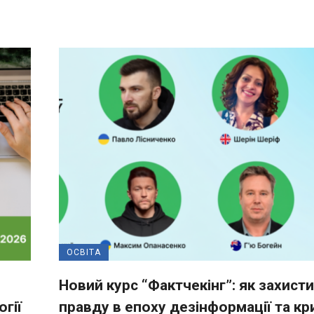
ОСВІТА
Новий курс “Фактчекінг”: як захист
гії
правду в епоху дезінформації та кр