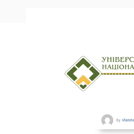
vlasn
By