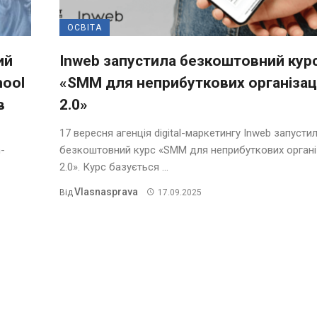
ОСВІТА
ий
Inweb запустила безкоштовний кур
hool
«SMM для неприбуткових організац
в
2.0»
17 вересня агенція digital-маркетингу Inweb запусти
-
безкоштовний курс «SMM для неприбуткових органі
2.0». Курс базується ...
Vlasnasprava
Від
17.09.2025