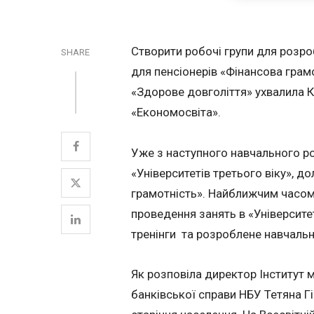
Створити робочі групи для розр
SHARE
для пенсіонерів «Фінансова грам
«Здорове довголіття» ухвалила 
«Економосвіта».
Уже з наступного навчального р
«Університетів третього віку», 
грамотність». Найближчим часом 
проведення занять в «Університет
тренінги та розроблене навчаль
Як розповіла директор Інститут м
банківської справи НБУ Тетяна Г