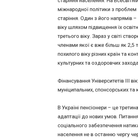
старіння населення. На Всесвітн
міжнародної політики з проблем 
старіння. Один з його напрямів 
віку шляхом підвищення їх освітн
третього віку. Зараз у світі ств
членами якої є вже більш як 2,5 т
похилого віку різних країн та кон
культурних та оздоровчих захода
Фінансування Університетів ІІІ в
муніципальних, спонсорських та 
В Україні пенсіонери – це третин
адаптації до нових умов. Питанн
соціального забезпечення натика
населення не в останню чергу чер