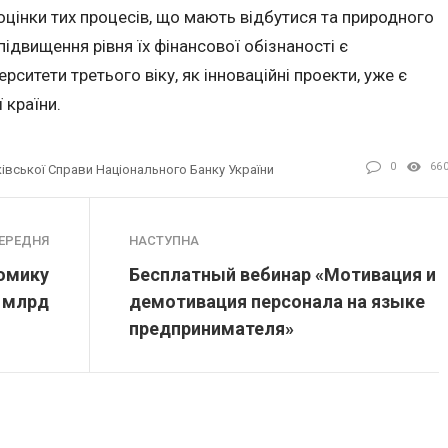
цінки тих процесів, що мають відбутися та природного
ідвищення рівня їх фінансової обізнаності є
итети третього віку, як інноваційні проекти, уже є
 країни.
0
66
ківської Справи Національного Банку України
ЕРЕДНЯ
НАСТУПНА
номику
Бесплатный вебинар «Мотивация и
 млрд
демотивация персонала на языке
предпринимателя»