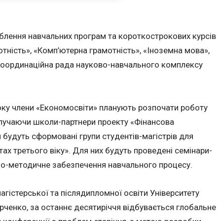
облення навчальних програм та короткострокових курсів
отність», «Комп’ютерна грамотність», «Іноземна мова»,
Координаційна рада науково-навчального комплексу
оку члени «Економосвіти» планують розпочати роботу
долучаючи школи-партнери проекту «Фінансова
будуть сформовані групи студентів-магістрів для
ах третього віку». Для них будуть проведені семінари-
но-методичне забезпечення навчального процесу.
агістерської та післядипломної освіти Університету
ірченко, за останнє десятиріччя відбувається глобальне