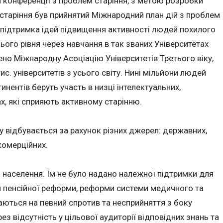
ій конференції з проблем старіння, з метою розробки
старіння був прийнятий Міжнародний план дій з проблем
– підтримка ідей підвищення активності людей похилого
ього рівня через навчання в так званих Університетах
орено Міжнародну Асоціацію Університетів Третього віку,
ис. університетів з усього світу. Нині мільйони людей
тинентів беруть участь в низці інтелектуальних,
х, які сприяють активному старінню.
іку відбувається за рахунок різних джерел: державних,
комерційних.
а населення. Їм не було надано належної підтримки для
я пенсійної реформи, реформи системи медичного та
ються на певний спротив та несприйняття з боку
ез відсутність у цільової аудиторії відповідних знань та