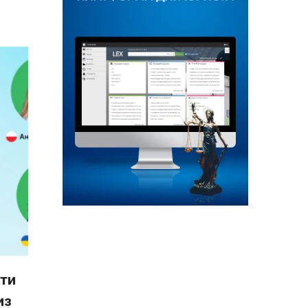
ити
из