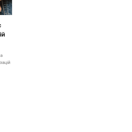
с
ій
ла
зацій