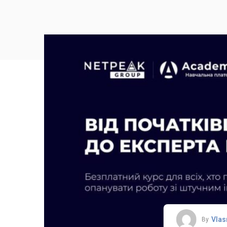
Vlas
By