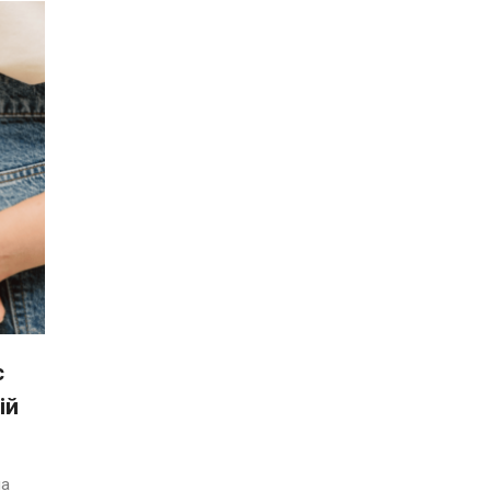
с
ій
ла