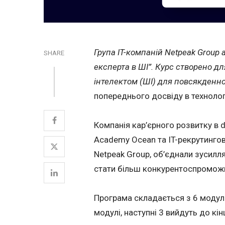
Група IT-компаній Netpeak Group 
SHARE
експерта в ШІ”. Курс створено дл
інтелектом (ШІ) для повсякденно
попереднього досвіду в технолог
Компанія кар’єрного розвитку в 
Academy Ocean та IT-рекрутингова
Netpeak Group, об’єднали зусилл
стати більш конкурентоспроможн
Програма складається з 6 модулі
модулі, наступні 3 вийдуть до кін