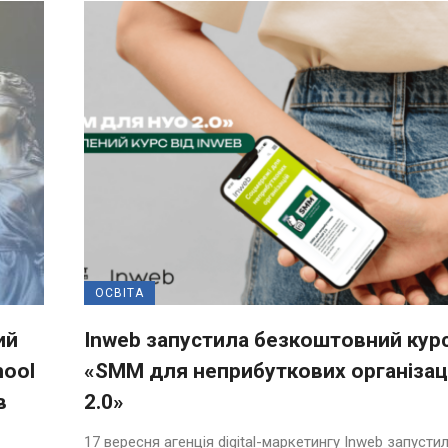
ОСВІТА
ий
Inweb запустила безкоштовний кур
hool
«SMM для неприбуткових організац
в
2.0»
17 вересня агенція digital-маркетингу Inweb запусти