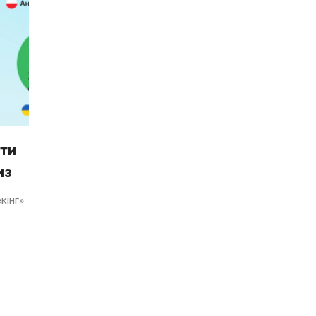
ити
из
кінг»