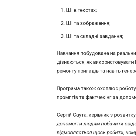
ШІ в текстах;
ШІ та зображення;
ШІ та складні завдання;
Навчання побудоване на реальни
дізнаються, як використовувати 
ремонту приладів та навіть генера
Програма також охоплює роботу 
промптів та фактчекінг за допом
Сергій Саута, керівник з розвитк
допомогти людям побачити свідом
відмовляється щось робити, чому