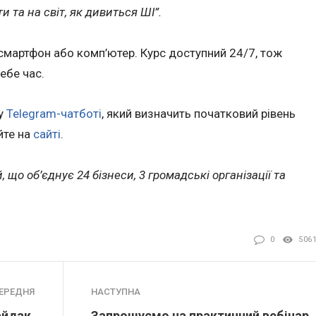
 та на світ, як дивиться ШІ”.
смартфон або комп’ютер. Курс доступний 24/7, тож
ебе час.
 у
Telegram-чатботі
, який визначить початковий рівень
йте на
сайті
.
, що об’єднує 24 бізнеси, 3 громадські організації та
0
506
ЕРЕДНЯ
НАСТУПНА
айдак,
Запрошуємо на практичний вебінар