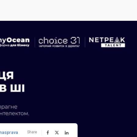
nasprava
Share