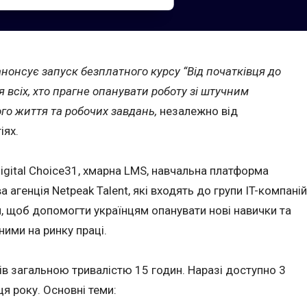
анонсує запуск безплатного курсу “Від початківця до
я всіх, хто прагне опанувати роботу зі штучним
го життя та робочих завдань,
незалежно від
іях.
digital Choice31, хмарна LMS, навчальна платформа
 агенція Netpeak Talent, які входять до групи IT-компаній
я, щоб допомогти українцям опанувати нові навички та
ими на ринку праці.
в загальною тривалістю 15 годин. Наразі доступно 3
ця року. Основні теми: