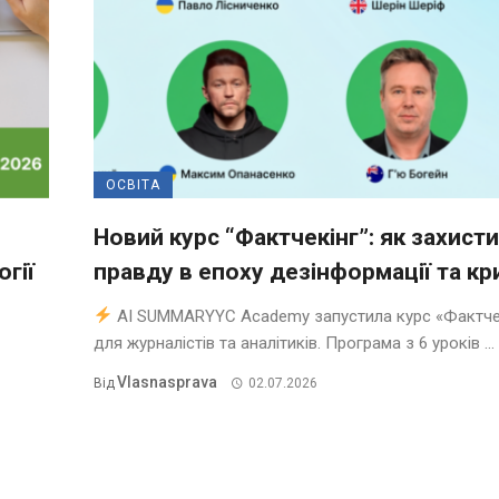
ОСВІТА
Новий курс “Фактчекінг”: як захист
гії
правду в епоху дезінформації та кр
AI SUMMARYYC Academy запустила курс «Фактче
для журналістів та аналітиків. Програма з 6 уроків ...
Vlasnasprava
Від
02.07.2026