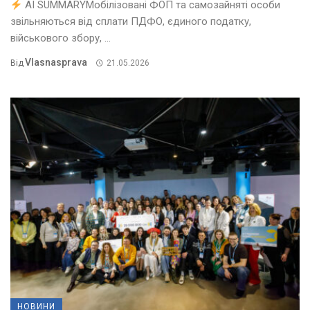
AI SUMMARYМобілізовані ФОП та самозайняті особи
звільняються від сплати ПДФО, єдиного податку,
військового збору, ...
Vlasnasprava
Від
21.05.2026
НОВИНИ