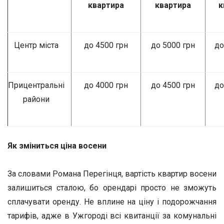
квартира
квартира
к
Центр міста
до 4500 грн
до 5000 грн
до
Прицентральні
до 4000 грн
до 4500 грн
до
райони
Як зміниться ціна восени
За словами Романа Перегінця, вартість квартир восени
залишиться сталою, бо орендарі просто не зможуть
сплачувати оренду. Не вплине на ціну і подорожчання
тарифів, адже в Ужгороді всі квитанції за комунальні