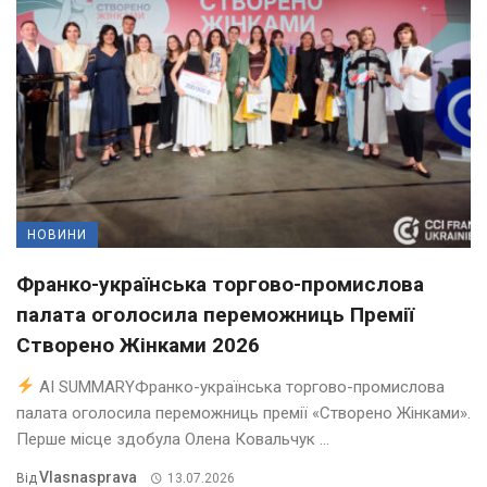
НОВИНИ
Франко-українська торгово-промислова
палата оголосила переможниць Премії
Створено Жінками 2026
AI SUMMARYФранко-українська торгово-промислова
палата оголосила переможниць премії «Створено Жінками».
Перше місце здобула Олена Ковальчук ...
Vlasnasprava
Від
13.07.2026