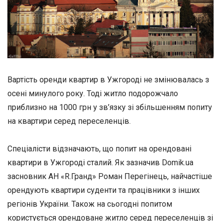
Вартість оренди квартир в Ужгороді не змінювалась з
осені минулого року. Тоді житло подорожчало
приблизно на 1000 грн у зв’язку зі збільшенням попиту
на квартири серед переселенців.
Спеціалісти відзначають, що попит на орендовані
квартири в Ужгороді сталий. Як зазначив Domik.ua
засновник АН «R.Гранд» Роман Перегінець, найчастіше
орендують квартири суденти та працівники з інших
регіонів України. Також на сьогодні попитом
користується орендоване житло серед переселенців зі