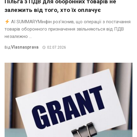
Пільга з ПДВ для оборонних товарів не
залежить від того, хто їх оплачує
AI SUMMARYМінфін роз’яснив, що операції з постачання
товарів оборонного призначення звільняються від ПДВ
незалежно ...
Vlasnasprava
Від
02.07.2026