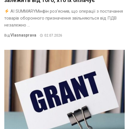
залежить від того, хто їх оплачує
AI SUMMARYМінфін роз’яснив, що операції з постачання
товарів оборонного призначення звільняються від ПДВ
незалежно ...
Vlasnasprava
Від
02.07.2026