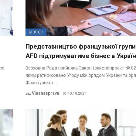
БІЗНЕС
Представництво французької групи
AFD підтримуватиме бізнес в Україн
ало
Верховна Рада прийняла Закон (законопроект № 02
яким ратифіковано Угоду між Урядом України та Ур
Французької ...
Vlasnasprava
Від
10.10.2024