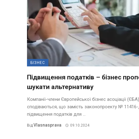
БІЗНЕС
Підвищення податків – бізнес про
шукати альтернативу
Компанії-члени Європейської бізнес асоціації (ЄБА
сподіваються, що замість законопроекту № 11416-
підвищення податків для ...
Vlasnasprava
Від
09.10.2024