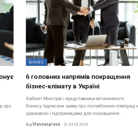
БІЗНЕС
понує
6 головних напрямів покращення
бізнес-клімату в Україні
)
Кабінет Міністрів і представники вітчизняного
д про
бізнесу підписали заяву про поглиблення співпраці 
державою і підприємцями для покращення ...
Vlasnasprava
Від
04.03.2024