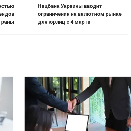
остью
Нацбанк Украины вводит
ендов
ограничения на валютном рынке
страны
для юрлиц с 4 марта