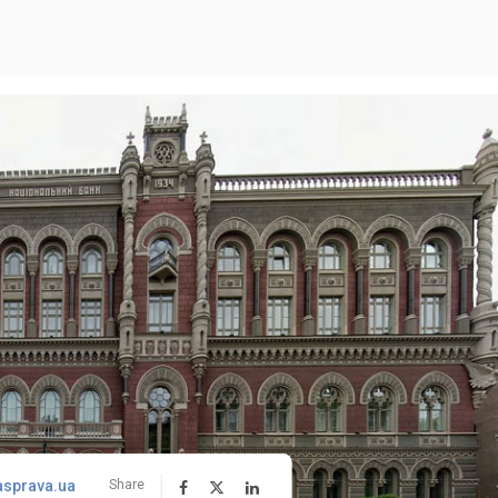
asprava.ua
Share