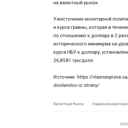
на валютный рынок.
Ужесточение монетарной полити
и курса гривны, которая в тече
по отношению к доллару в 2 раза 
исторического минимума на уров
курса НБУ к доллару, установлен
26,8581 грн/долл.
Источник: https://vlasnasprava.ua
dividendov-iz-strany/
Валютный Рынок
Национальный Банк
ПОП