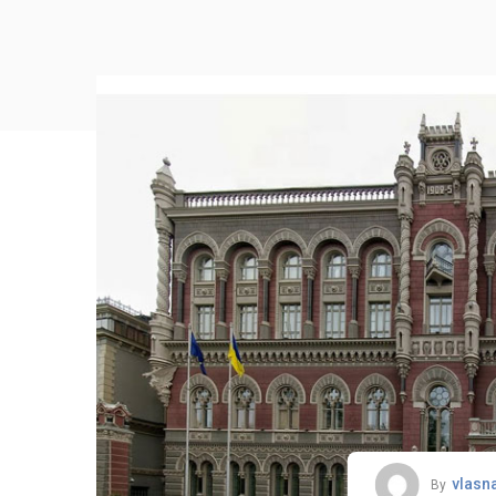
vlasn
By