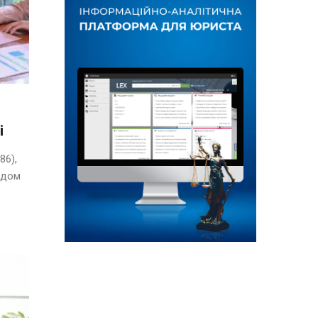
і
86),
ядом