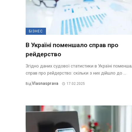
БІЗНЕС
В Україні поменшало справ про
рейдерство
Згідно даних судової статистики в Україні поменш
справ про рейдерство: скільки з них дійшло до ...
Vlasnasprava
Від
17.02.2025