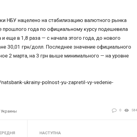
ки НБУ нацелено на стабилизацию валютного рынка
ние прошлого года по официальному курсу подешевела
и еще в 1,8 раза — с начала этого года, до нового
не 30,01 грн/долл. Последнее значение официального
ное 2 марта, на 3 грн выше минимального — на уровне
/natsbank-ukrainy-polnost-yu-zapretil-vy-vedenie-
0
58
 Украины
ЕРЕДНЯ
НАСТУПНА