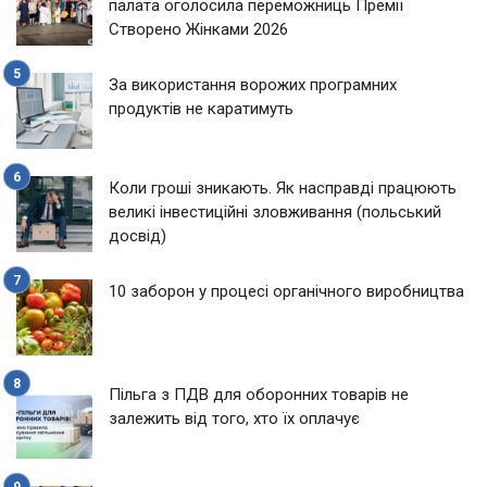
палата оголосила переможниць Премії
Створено Жінками 2026
За використання ворожих програмних
продуктів не каратимуть
Коли гроші зникають. Як насправді працюють
великі інвестиційні зловживання (польський
досвід)
10 заборон у процесі органічного виробництва
Пільга з ПДВ для оборонних товарів не
залежить від того, хто їх оплачує