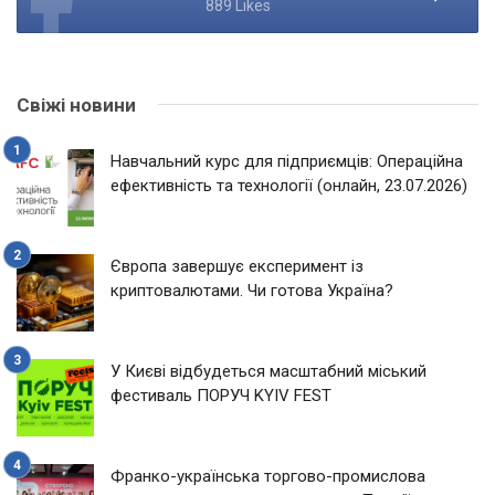
889 Likes
Свіжі новини
Навчальний курс для підприємців: Операційна
ефективність та технології (онлайн, 23.07.2026)
Європа завершує експеримент із
криптовалютами. Чи готова Україна?
У Києві відбудеться масштабний міський
фестиваль ПОРУЧ KYIV FEST
Франко-українська торгово-промислова