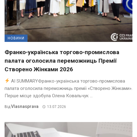
НОВИНИ
Франко-українська торгово-промислова
палата оголосила переможниць Премії
Створено Жінками 2026
AI SUMMARYФранко-українська торгово-промислова
палата оголосила переможниць премії «Створено Жінками».
Перше місце здобула Олена Ковальчук ...
Vlasnasprava
Від
13.07.2026