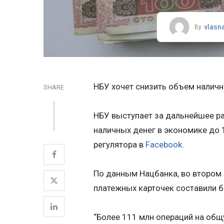
vlasn
By
НБУ хочет снизить объем наличн
SHARE
НБУ выступает за дальнейшее ра
наличных денег в экономике до 
регулятора в
Facebook
.
По данным Нацбанка, во втором 
платежных карточек составили б
“Более 111 млн операций на общ