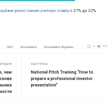
ацбанк резко снизил учетную ставку
с 27% до 22%
0
57
НБУ
Экономика
Экономика Украины
ЕРЕДНЯ
НАСТУПНА
е, чем
National Pitch Training “How to
основе
prepare a professional investor
рынка
presentation”
мости