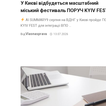
У Києві відбудеться масштабний
міський фестиваль ПОРУЧ KYIV FES
AI SUMMARY9 серпня на ВДНГ у Києві пройде П
KYIV FEST для інтеграції ВПО ...
Vlasnasprava
Від
13.07.2026