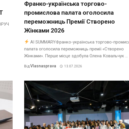
Франко-українська торгово-
T
промислова палата оголосила
переможниць Премії Створено
ОРУЧ
Жінками 2026
AI SUMMARYФранко-українська торгово-промис
палата оголосила переможниць премії «Створено
Жінками». Перше місце здобула Олена Ковальчук ...
Vlasnasprava
Від
13.07.2026