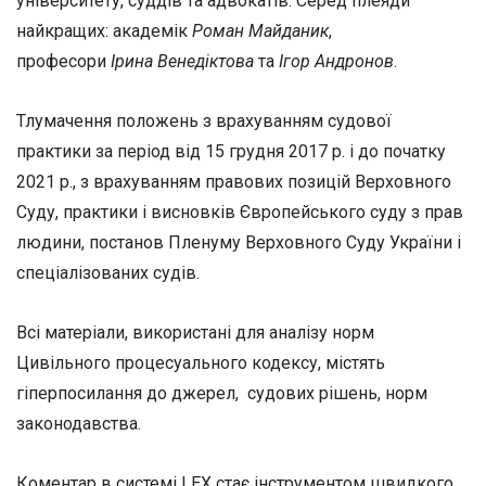
університету, суддів та адвокатів. Серед плеяди
найкращих: академік
Роман Майданик
,
професори
Ірина Венедіктова
та
Ігор Андронов
.
Тлумачення положень з врахуванням судової
практики за період від 15 грудня 2017 р. і до початку
2021 р., з врахуванням правових позицій Верховного
Суду, практики і висновків Європейського суду з прав
людини, постанов Пленуму Верховного Суду України і
спеціалізованих судів.
Всі матеріали, використані для аналізу норм
Цивільного процесуального кодексу, містять
гіперпосилання до джерел, судових рішень, норм
законодавства.
Коментар в системі LEX стає інструментом швидкого