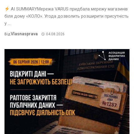
AI SUMMARYМережа VARUS придбала мережу магазинів
біля дому «КОЛО». Угода дозволить розширити присутність
у ...
Vlasnasprava
Від
04.08.2026