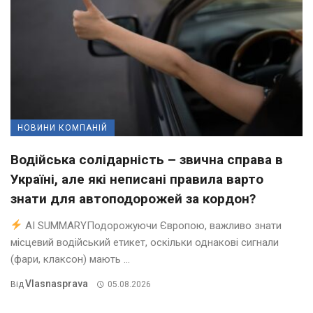
НОВИНИ КОМПАНІЙ
Водійська солідарність – звична справа в
Україні, але які неписані правила варто
знати для автоподорожей за кордон?
AI SUMMARYПодорожуючи Європою, важливо знати
місцевий водійський етикет, оскільки однакові сигнали
(фари, клаксон) мають ...
Vlasnasprava
Від
05.08.2026