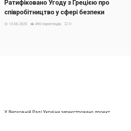
Ратифіковано Угоду з Грецією про
співробітництво у сфері безпеки
13.06.2025
490 переглядів
0
У Верховній Раді України зареєстровано проект
Закону
№ 0324
, яким пропонується ратифікувати Угоду
про співробітництво у сфері безпеки між Україною та