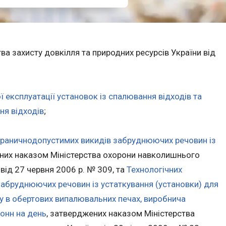
ва захисту довкілля та природних ресурсів України від
ї експлуатації установок із спалювання відходів та
ня відходів
;
граничнодопустимих викидів забруднюючих речовин із
ених наказом Міністерства охорони навколишнього
ід 27 червня 2006 р. № 309, та
Технологічних
забруднюючих речовин із устаткування (установки) для
у в обертових випалювальних печах, виробнича
онн на день
, затверджених наказом Міністерства