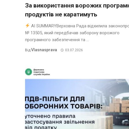
За використання ворожих програм
продуктів не каратимуть
AI SUMMARYВерховна Рада відхилила законопр
№ 13505, який передбачав заборону ворожого
програмного забезпечення та ...
Vlasnasprava
Від
03.07.2026