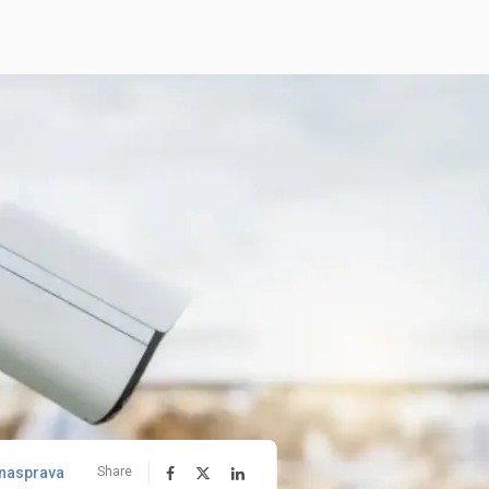
nasprava
Share