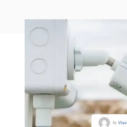
Vlas
By