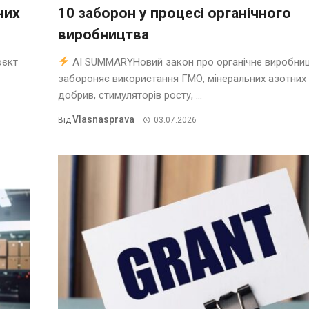
них
10 заборон у процесі органічного
виробництва
оєкт
AI SUMMARYНовий закон про органічне виробни
забороняє використання ГМО, мінеральних азотних
добрив, стимуляторів росту, ...
Vlasnasprava
Від
03.07.2026