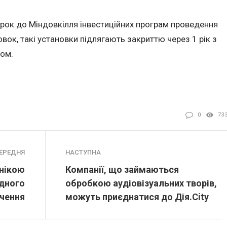
трок до Міндовкілля інвестиційних програм проведення
вок, такі установки підлягають закриттю через 1 рік з
зом.
0
73
ЕРЕДНЯ
НАСТУПНА
хнікою
Компанії, що займаються
ідного
обробкою аудіовізуальних творів,
чення
можуть приєднатися до Дія.City