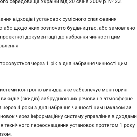
го середовища України від 20 січня 2009 р. № 23.
ання відходів і установок сумісного спалювання
ію або щодо яких розпочато будівництво, або замовлено
 проектної документації до набрання чинності цим
овлення:
осовується через 1 рік з дня набрання чинності цим
истеми контролю викидів, яке забезпечує моніторинг
 викидів (скидів) забруднюючих речовин в атмосферне
я через 4 роки з дня набрання чинності цим наказом за
новок через інформаційну систему управління відходами
ня технічного переоснащення установок протягом 1 року
азом.