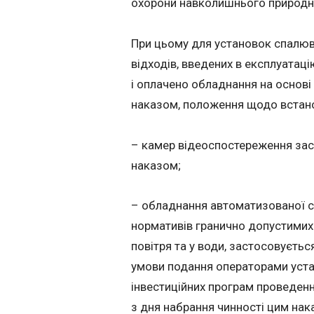
охорони навколишнього природно
При цьому для установок спалюв
відходів, введених в експлуатац
і оплачено обладнання на основі
наказом, положення щодо встан
– камер відеоспостереження заст
наказом;
– обладнання автоматизованої с
нормативів гранично допустимих
повітря та у води, застосовуєтьс
умови подання операторами уста
інвестиційних програм проведен
з дня набрання чинності цим нак