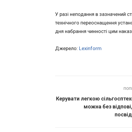
У разі неподання в зазначений с
технічного переоснащення устано
дня набрання чинності цим нака
Джерело:
Lexinform
ПОП
Керувати легкою сільгоспте
можна без відпов
посвід