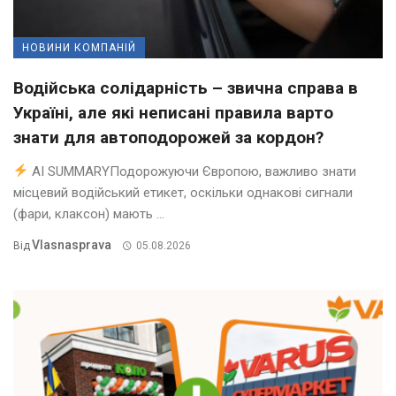
НОВИНИ КОМПАНІЙ
Водійська солідарність – звична справа в
Україні, але які неписані правила варто
знати для автоподорожей за кордон?
AI SUMMARYПодорожуючи Європою, важливо знати
місцевий водійський етикет, оскільки однакові сигнали
(фари, клаксон) мають ...
Vlasnasprava
Від
05.08.2026