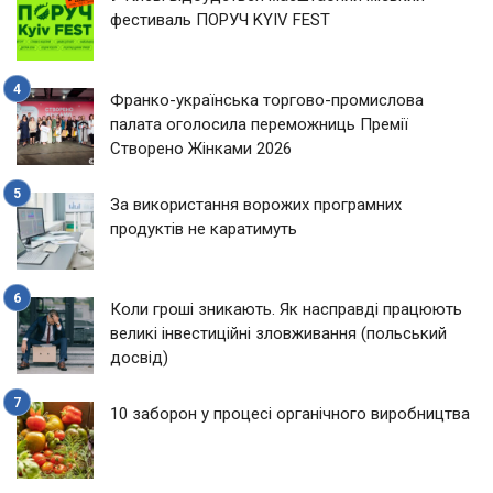
фестиваль ПОРУЧ KYIV FEST
Франко-українська торгово-промислова
палата оголосила переможниць Премії
Створено Жінками 2026
За використання ворожих програмних
продуктів не каратимуть
Коли гроші зникають. Як насправді працюють
великі інвестиційні зловживання (польський
досвід)
10 заборон у процесі органічного виробництва