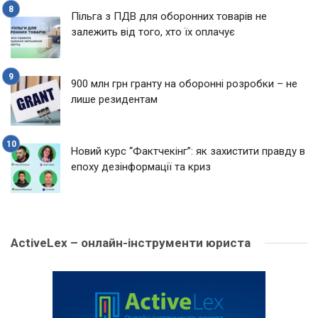
Пільга з ПДВ для оборонних товарів не
залежить від того, хто їх оплачує
900 млн грн гранту на оборонні розробки – не
лише резидентам
Новий курс “Фактчекінг”: як захистити правду в
епоху дезінформації та криз
ActiveLex – онлайн-інструменти юриста