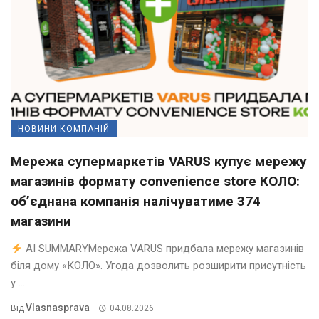
НОВИНИ КОМПАНІЙ
Мережа супермаркетів VARUS купує мережу
магазинів формату convenience store КОЛО:
об’єднана компанія налічуватиме 374
магазини
AI SUMMARYМережа VARUS придбала мережу магазинів
біля дому «КОЛО». Угода дозволить розширити присутність
у ...
Vlasnasprava
Від
04.08.2026