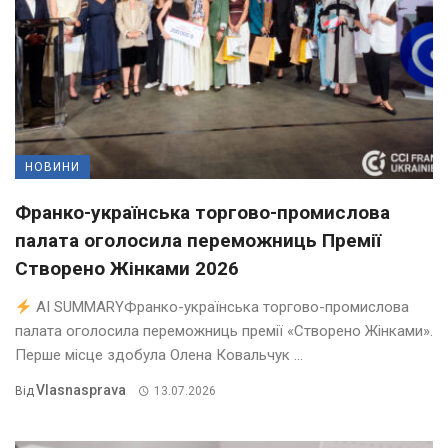
НОВИНИ
Франко-українська торгово-промислова
палата оголосила переможниць Премії
Створено Жінками 2026
AI SUMMARYФранко-українська торгово-промислова
палата оголосила переможниць премії «Створено Жінками».
Перше місце здобула Олена Ковальчук ...
Vlasnasprava
Від
13.07.2026