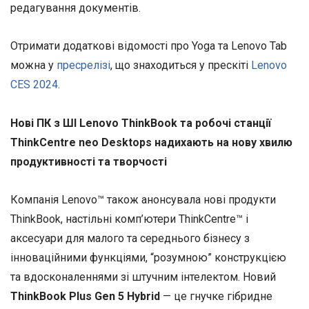
редагування документів.
Отримати додаткові відомості про Yoga та Lenovo Tab
можна у
пресрелізі
, що знаходиться у прескіті
Lenovo
CES 2024
.
Нові ПК з ШІ Lenovo ThinkBook та робочі станції
ThinkCentre neo Desktops надихають на нову хвилю
продуктивності та творчості
Компанія Lenovo™ також анонсувала нові продукти
ThinkBook, настільні комп’ютери ThinkCentre™ і
аксесуари для малого та середнього бізнесу з
інноваційними функціями, “розумною” конструкцією
та вдосконаленнями зі штучним інтелектом. Новий
ThinkBook Plus Gen 5 Hybrid
— це гнучке гібридне