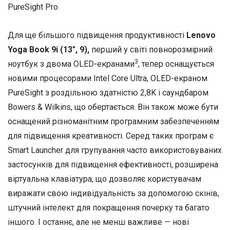
PureSight Pro.
Для ще більшого підвищення продуктивності
Lenovo
Yoga Book 9i (13″, 9),
перший у світі повнорозмірний
3
ноутбук з двома OLED-екранами
, тепер оснащується
новими процесорами Intel Core Ultra, OLED-екраном
PureSight з роздільною здатністю 2,8K і саундбаром
Bowers & Wilkins, що обертається. Він також може бути
оснащений різноманітним програмним забезпеченням
для підвищення креативності. Серед таких програм є
Smart Launcher для групування часто використовуваних
застосунків для підвищення ефективності, розширена
віртуальна клавіатура, що дозволяє користувачам
виражати свою індивідуальність за допомогою скінів,
штучний інтелект для покращення почерку та багато
іншого. І останнє, але не менш важливе — нові