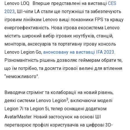
Lenovo LOQ. Вперше представлені на виставці
CES
2023
, ШІ-чіпи LA стали ще потужніші та забезпечують
ігровим лінійкам Lenovo вищі показники FPS та кращу
енергоефективність. Нова ігрова екосистема Lenovo
містить широкий вибір ігрових ноутбуків, станцій,
моніторів, аксесуарів та портативну ігрову консоль
Lenovo Legion Go,
анонсовану на виставці IFA 2023
.
Різноманітність рішень дозволяє геймерам обрати те,
що їм потрібно, та досягти ігрової величі для втілення
“неможливого”.
Виводячи стрімінг та колаборації на новий рівень,
3
деякі системи Lenovo Legion
, включаючи моделі
Legion 7i та Legion 5i, тепер оснащені додатком
AvatarMaster. Новий застосунок на основі ШІ
перетворює профілі користувачів на цифрові 3D-