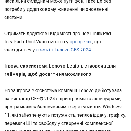
наскільки складним може бути фон, і все це без
потреби у додатковому живленні чи оновленні
системи.
Отримати додаткові відомості про нові ThinkPad,
IdeaPad і ThinkVision можна у
пресрелізі
, що
знаходиться у
прескіті Lenovo CES 2024
.
Ігрова екосистема Lenovo Legion: створена для
геймерів, щоб досягти неможливого
Нова ігрова екосистема компанії Lenovo дебютувала
на виставці CES® 2024 з пристроями та аксесуарами,
програмним забезпеченням і сервісами для Windows
11, які забезпечують потужність, тепловіддачу, графіку,
переваги ШІ та свободу у створенні комплексної