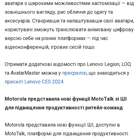
аватари з широкими можливостями кастомізації — від
зовнішнього вигляду, рис обличчя до одягу та
аксесуарів. Створивши та налаштувавши свої аватари,
користувачі зможуть транслювати анімовану цифрову
версію себе на різних платформах — під час
відеоконференцій, ігрових сесій тощо.
Отримати додаткові відомості про Lenovo Legion, LOQ
та AvatarMaster можна у
пресрелізі
, що знаходиться у
прескіті Lenovo CES 2024
.
Motorola представила нові функції MotoTalk зі ШІ
для підвищення продуктивності ритейл-команд
Motorola представила нові функції ШІ, доступні в
MotoTalk, платформі для підвищення продуктивності