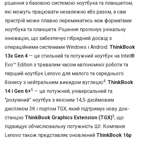
рішення з базовою системою ноутбука та планшетом,
які можуть працювати незалежно або разом, а сам
пристрій може плавно перемикатись між форматами
ноутбука та планшета. Рішення пропонує унікальну
інновацію, що забезпечує гібридний досвід з
операційними системами Windows і Android.
ThinkBook
13x Gen 4
— це стильний та потужний ноутбук на Intel®
Evo™ Edition з тривалим часом автономної роботи та
перший ноутбук Lenovo для малого та середнього
4
бізнесу з нейтральним викидом вуглецю
.
ThinkBook
5
14 i Gen 6+
— це потужний, універсальний та
“розумний” ноутбук з якісним 14,5-дюймовим
дисплеєм 3K і портом TGX, який підтримує нову док-
5
станцію
ThinkBook Graphics Extension (TGX)
, що
підвищує обчислювальну потужність ШІ. Компанія
Lenovo також представляє оновлений
ThinkBook 16p