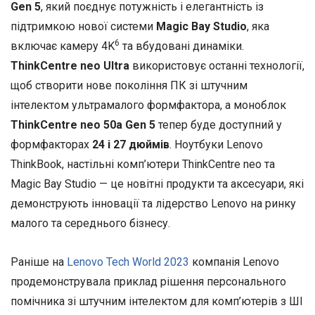
Gen 5
, який поєднує потужність і елегантність із
підтримкою нової системи
Magic Bay Studio
, яка
6
включає камеру 4K
та вбудовані динаміки.
ThinkCentre neo Ultra
використовує останні технології,
щоб створити нове покоління ПК зі штучним
інтелектом ультрамалого формфактора, а моноблок
ThinkCentre neo 50a Gen 5
тепер буде доступний у
формфакторах
24 і 27 дюймів
. Ноутбуки Lenovo
ThinkBook, настільні комп’ютери ThinkCentre neo та
Magic Bay Studio — це новітні продукти та аксесуари, які
демонструють інновації та лідерство Lenovo на ринку
малого та середнього бізнесу.
Раніше на
Lenovo Tech World 2023
компанія Lenovo
продемонструвала приклад рішення персонального
помічника зі штучним інтелектом для комп’ютерів з ШІ