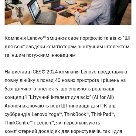
Компанія Lenovo™ зміцнює своє портфоліо та візію “ШІ
для всіх” завдяки комп’ютерам зі штучним інтелектом
та іншим потужним інноваціям.
На виставці CES® 2024 компанія Lenovo представила
повну лінійку з понад 40 нових пристроїв і рішень на
базі штучного інтелекту, що сприяють реалізації
концепції “Штучний інтелект для всіх” (AI for All).
Анонси включають нові ШІ-інновації для ПК від
суббрендів Lenovo Yoga™, ThinkBook™, ThinkPad™,
ThinkCentre™ і Legion™, які персоналізують
комп’ютерний досвід як для користувачів, так і для