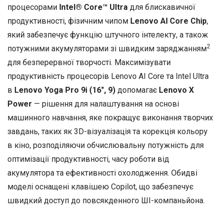
процесорами
Intel® Core™ Ultra
для блискавичної
продуктивності, фізичним чипом
Lenovo AI Core Chip
,
який забезпечує функцію штучного інтелекту, а також
2
потужними акумуляторами зі швидким заряджанням
для безперервної творчості. Максимізувати
продуктивність процесорів Lenovo AI Core та Intel Ultra
в
Lenovo Yoga Pro 9i (16″, 9)
допомагає
Lenovo X
Power
— рішення для налаштування на основі
машинного навчання, яке покращує виконання творчих
завдань, таких як 3D-візуалізація та корекція кольору
в кіно, розподіляючи обчислювальну потужність для
оптимізації продуктивності, часу роботи від
акумулятора та ефективності охолодження. Обидві
моделі оснащені клавішею Copilot, що забезпечує
швидкий доступ до повсякденного ШІ-компаньйона.