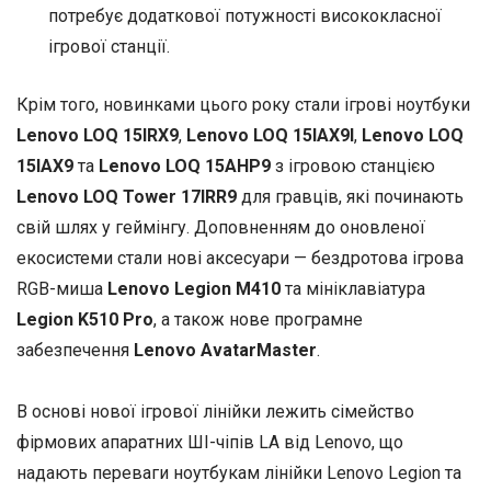
потребує додаткової потужності висококласної
ігрової станції.
Крім того, новинками цього року стали ігрові ноутбуки
Lenovo LOQ 15IRX9
,
Lenovo LOQ 15IAX9I
,
Lenovo LOQ
15IAX9
та
Lenovo LOQ 15AHP9
з ігровою станцією
Lenovo LOQ Tower 17IRR9
для гравців, які починають
свій шлях у геймінгу. Доповненням до оновленої
екосистеми стали нові аксесуари — бездротова ігрова
RGB-миша
Lenovo Legion M410
та мініклавіатура
Legion K510 Pro
, а також нове програмне
забезпечення
Lenovo AvatarMaster
.
В основі нової ігрової лінійки лежить сімейство
фірмових апаратних ШІ-чіпів LA від Lenovo, що
надають переваги ноутбукам лінійки Lenovo Legion та