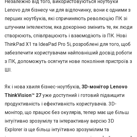
Незалежно від того, використовуються ноутбуки
Lenovo для бізнесу чи для відпочинку, вони є одними з
перших ноутбуків, які спричиняють революцію ПК зі
штучним інтелектом, яка докорінно змінить те, як люди
створюють, співпрацюють і взаємодіють із ПК. Нові
ThinkPad X1 та IdeaPad Pro 5i, розроблені для того, щоб
забезпечити користувачам найповніший досвід роботи
з ПК, допоможуть осягнути нове покоління пристроїв з
ШІ.
Як і нова хвиля бізнес-ноутбуків,
3D-монітор Lenovo
ThinkVision™ 27
уже доступний і готовий підвищити
продуктивність і ефективність користувачів. 3D-
монітор, що працює без окулярів, тепер має ще більш
інтуїтивно зрозумілу та інтерактивну версію 3D
Explorer із ще більш інтуїтивно зрозумілим та