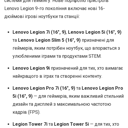
системи для геймінгу. Нове портфоліо пристроїв
Lenovo Legion 9-го покоління включає нові 16-
дюймові ігрові ноутбуки та станції:
Lenovo Legion 7i (16″, 9)
,
Lenovo Legion 5i (16″, 9)
та
Lenovo Legion Slim 5 (16″, 9)
призначені для
геймерів, яким потрібен ноутбук, що впорається з
улюбленими іграми та продуктами STEM.
Lenovo Legion 9i
призначений для тих, хто вимагає
найкращого в іграх та створенні контенту.
Lenovo Legion Pro 7i (16″, 9)
та
Lenovo Legion Pro
5i (16″, 9)
— для геймерів, яким важливий стильний
дизайн та дисплей з максимальною частотою
кадрів (FPS).
Legion Tower 7i
та
Legion Tower 5i
— для тих, хто