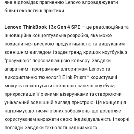
яке відповідає прагненню Lenovo впроваджувати
більш екологічні практики.
Lenovo ThinkBook 13x Gen 4 SPE
— це революційна та
інноваційна концептуальна розробка, яка може
похвалитися високою продуктивністю та вишуканим
зовнішнім виглядом і задає тренд кришок ноутбуків з
“розумною” персоналізацією кольору. Завдяки
апаратним і програмним алгоритмам Lenovo та
використанню технології E Ink Prism™ користувачі
можуть налаштувати зовнішню панель ноутбука,
прикрасивши її різними візерунками та створюючи
унікальний зовнішній вигляд пристрою. Ця концепція
підтримує до тисячі різних зображень, що дозволяє
користувачам виражати свою індивідуальність і творчі
погляди. Завдяки технології наднизького