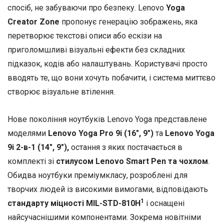
спосіб, не забуваючи про безпеку. Lenovo
Yoga
Creator Zone
пропонує генерацію зображень, яка
перетворює текстові описи або ескізи на
приголомшливі візуальні ефекти без складних
підказок, кодів або налаштувань. Користувачі просто
вводять те, що вони хочуть побачити, і система миттєво
створює візуальне втілення.
Нове покоління ноутбуків Lenovo Yoga представлене
моделями
Lenovo Yoga Pro 9i (16″, 9″)
та
Lenovo Yoga
9i 2-в-1 (14″, 9″),
остання з яких постачається в
комплекті зі
стилусом Lenovo Smart Pen та чохлом
.
Обидва ноутбуки преміумкласу, розроблені для
творчих людей із високими вимогами, відповідають
1
стандарту міцності
MIL-STD-810H
і оснащені
найсучаснішими компонентами. Зокрема новітніми