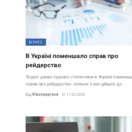
БІЗНЕС
В Україні поменшало справ про
рейдерство
Згідно даних судової статистики в Україні поменш
справ про рейдерство: скільки з них дійшло до ...
Vlasnasprava
Від
17.02.2025