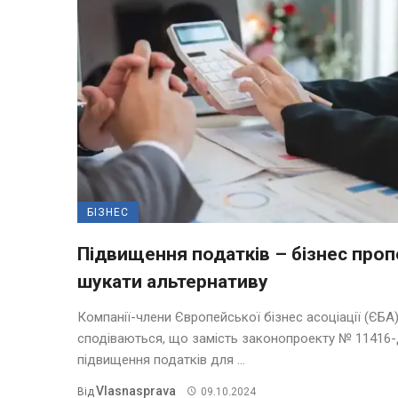
БІЗНЕС
Підвищення податків – бізнес про
шукати альтернативу
Компанії-члени Європейської бізнес асоціації (ЄБА
сподіваються, що замість законопроекту № 11416-
підвищення податків для ...
Vlasnasprava
Від
09.10.2024