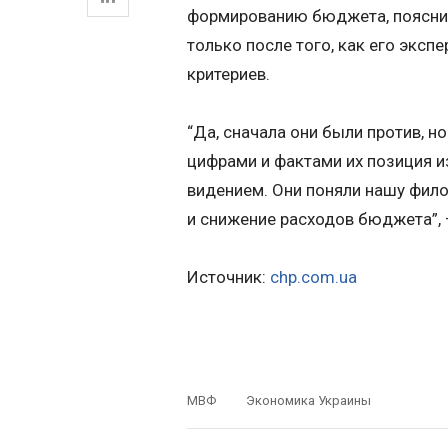
формированию бюджета, пояснил
только после того, как его экс
критериев.
“Да, сначала они были против, н
цифрами и фактами их позиция и
видением. Они поняли нашу фил
и снижение расходов бюджета”, 
Источник:
chp.com.ua
МВФ
Экономика Украины