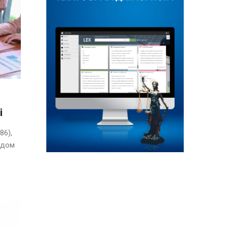
і
86),
ядом