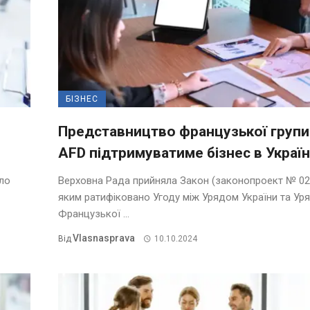
БІЗНЕС
Представництво французької групи
AFD підтримуватиме бізнес в Україн
ало
Верховна Рада прийняла Закон (законопроект № 02
яким ратифіковано Угоду між Урядом України та Ур
Французької ...
Vlasnasprava
Від
10.10.2024