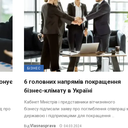
БІЗНЕС
понує
6 головних напрямів покращення
бізнес-клімату в Україні
)
Кабінет Міністрів і представники вітчизняного
д про
бізнесу підписали заяву про поглиблення співпраці 
державою і підприємцями для покращення ...
Vlasnasprava
Від
04.03.2024