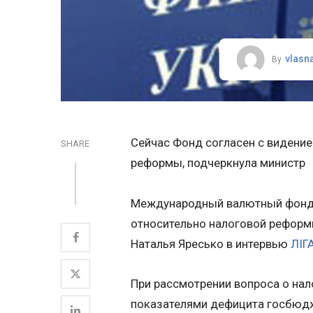
vlasn
By
Сейчас Фонд согласен с видени
SHARE
реформы, подчеркнула министр
Международный валютный фонд 
относительно налоговой реформы
Наталья Яресько в интервью
ЛІГА
При рассмотрении вопроса о на
показателями дефицита госбюдж