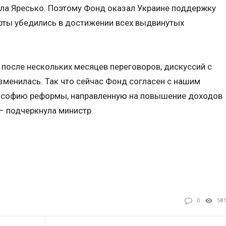
а Яресько. Поэтому Фонд оказал Украине поддержку
перты убедились в достижении всех выдвинутых
о после нескольких месяцев переговоров, дискуссий с
зменилась. Так что сейчас Фонд согласен с нашим
ософию реформы, направленную на повышение доходов
– подчеркнула министр.
0
58